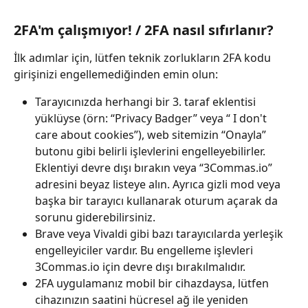
2FA'm çalışmıyor! / 2FA nasıl sıfırlanır?
İlk adımlar için, lütfen teknik zorlukların 2FA kodu 
girişinizi engellemediğinden emin olun:
Tarayıcınızda herhangi bir 3. taraf eklentisi 
yüklüyse (örn: “Privacy Badger” veya “ I don't 
care about cookies”), web sitemizin “Onayla” 
butonu gibi belirli işlevlerini engelleyebilirler. 
Eklentiyi devre dışı bırakın veya “3Commas.io” 
adresini beyaz listeye alın. Ayrıca gizli mod veya 
başka bir tarayıcı kullanarak oturum açarak da 
sorunu giderebilirsiniz. 
Brave veya Vivaldi gibi bazı tarayıcılarda yerleşik 
engelleyiciler vardır. Bu engelleme işlevleri 
3Commas.io için devre dışı bırakılmalıdır.
2FA uygulamanız mobil bir cihazdaysa, lütfen 
cihazınızın saatini hücresel ağ ile yeniden 