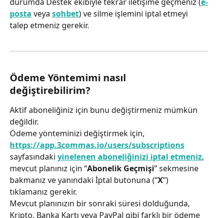
durumda Destek ekibiyle tekrar iletişime geçmeniz (
e-
posta
 veya 
sohbet
) ve silme işlemini iptal etmeyi 
talep etmeniz gerekir.
Ödeme Yöntemimi nasıl 
değiştirebilirim?
Aktif aboneliğiniz için bunu değiştirmeniz mümkün 
değildir.
Ödeme yönteminizi değiştirmek için, 
https://app.3commas.io/users/subscriptions
sayfasındaki 
yinelenen aboneliğinizi iptal etmeniz
, 
mevcut planınız için “
Abonelik Geçmişi
” sekmesine 
bakmanız ve yanındaki İptal butonuna (“
X
”) 
tıklamanız gerekir.
Mevcut planınızın bir sonraki süresi dolduğunda, 
Kripto, Banka Kartı veya PayPal gibi farklı bir ödeme 