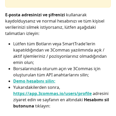
E-posta adresinizi ve şifrenizi
 kullanarak 
kaydolduysanız ve normal hesabınızı ve tüm kişisel 
verilerinizi silmek istiyorsanız, lütfen aşağıdaki 
talimatları izleyin:
Lütfen tüm Botların veya SmartTrade'lerin 
kapatıldığından ve 3Commas yazılımında açık / 
aktif işlemleriniz / pozisyonlarınız olmadığından 
emin olun;
Borsalarınızda oturum açın ve 3Commas için 
oluşturulan tüm API anahtarlarını silin;
Demo hesabını silin;
Yukarıdakilerden sonra, 
https://app.3commas.io/users/profile
 adresini 
ziyaret edin ve sayfanın en altındaki 
Hesabımı sil 
butonuna
 tıklayın: