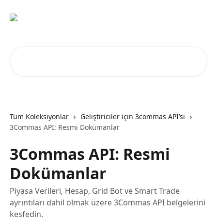
Ana içeriğe geç
Makale ara...
Tüm Koleksiyonlar
Geliştiriciler için 3commas API’si
3Commas API: Resmi Dokümanlar
3Commas API: Resmi
Dokümanlar
Piyasa Verileri, Hesap, Grid Bot ve Smart Trade
ayrıntıları dahil olmak üzere 3Commas API belgelerini
keşfedin.