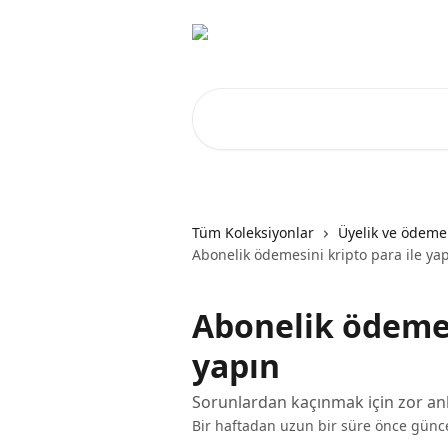
Ana içeriğe geç
Makale ara...
Tüm Koleksiyonlar
Üyelik ve ödeme
Abonelik ödemesini kripto para ile ya
Abonelik ödemes
yapın
Sorunlardan kaçınmak için zor anl
Bir haftadan uzun bir süre önce günc