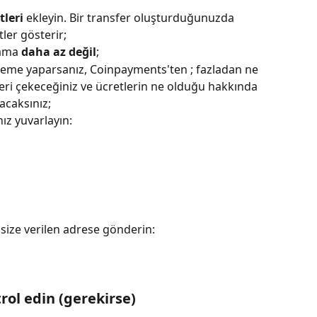
tleri
 ekleyin. Bir transfer oluşturduğunuzda 
ler gösterir;
 ama 
daha az değil
;
deme yaparsanız, Coinpayments'ten ; fazladan ne 
geri çekeceğiniz ve ücretlerin ne olduğu hakkında 
lacaksınız;
z yuvarlayın:
 size verilen adrese gönderin:
l edin (gerekirse)