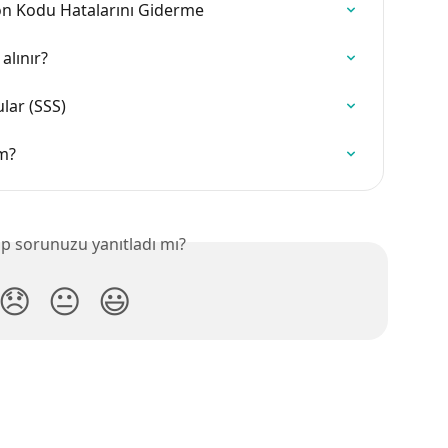
n Kodu Hatalarını Giderme
alınır?
lar (SSS)
im?
p sorunuzu yanıtladı mı?
😞
😐
😃