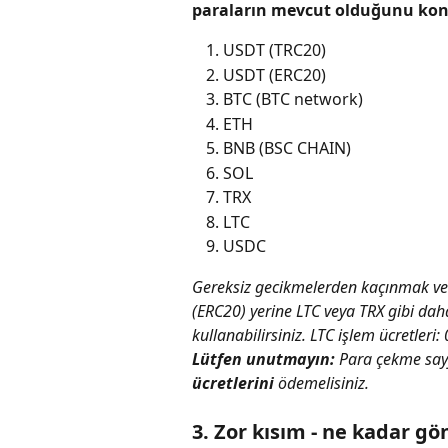
paraların mevcut olduğunu kont
USDT (TRC20)
USDT (ERC20)
BTC (BTC network)
ETH
BNB (BSC CHAIN)
SOL
TRX
LTC
USDC
Gereksiz gecikmelerden kaçınmak ve 
(ERC20) yerine LTC veya TRX gibi daha
kullanabilirsiniz. LTC işlem ücretleri
Lütfen unutmayın:
 Para çekme say
ücretlerini
 ödemelisiniz.
3. Zor kısım - ne kadar g