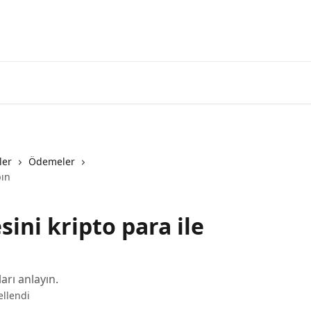
3commas'a g
ler
Ödemeler
pın
ini kripto para ile
arı anlayın.
ellendi