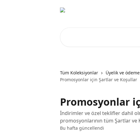
Ana içeriğe geç
Makale ara...
Tüm Koleksiyonlar
Üyelik ve ödeme
Promosyonlar için Şartlar ve Koşullar
Promosyonlar içi
İndirimler ve özel teklifler dahi
promosyonlarının tüm Şartlar ve K
Bu hafta güncellendi