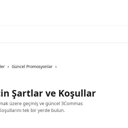
3commas'a g
ler
Güncel Promosyonlar
n Şartlar ve Koşullar
l olmak üzere geçmiş ve güncel 3Commas
oşullarını tek bir yerde bulun.