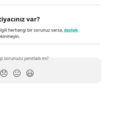
tiyacınız var?
lgili herhangi bir sorunuz varsa, 
destek 
ekinmeyin.
p sorunuzu yanıtladı mı?
😞
😐
😃