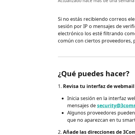
Actualizado hace más de una semana
Si no estás recibiendo correos e
sesión por IP o mensajes de verif
electrónico los esté filtrando c
común con ciertos proveedores, p
¿Qué puedes hacer?
1. 
Revisa tu interfaz de webmail
Inicia sesión en la interfaz w
mensajes de 
security@3com
Algunos proveedores pueden 
que no aparezcan en tu smart
2. 
Añade las direcciones de 3Com