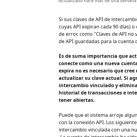
Actualizado hace más de una semana
Si sus claves de API de intercamb
cuyas API expiran cada 90 días) 
de error, como "Claves de API no v
de API guardadas para la cuenta 
Es de suma importancia que actu
conecte como una nueva cuenta 
expira no es necesario que cree
actualizar su clave actual. Si 
intercambio vinculado y elimin
historial de transacciones e in
tener abiertas.
Puede que el sistema arroje algun
con la conexión API. Los siguient
intercambio vinculada con una nu
-La cuenta de intercambio ha sid