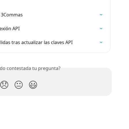
a 3Commas
exión API
das tras actualizar las claves API
do contestada tu pregunta?
😞
😐
😃