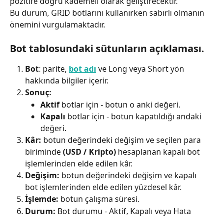
pozitife doğru kademeli olarak geliştirecektir.
Bu durum, GRID botlarını kullanırken sabırlı olmanın 
önemini vurgulamaktadır.
Bot tablosundaki sütunların açıklaması.
Bot
: parite, 
bot adı
 ve Long veya Short yön 
hakkında bilgiler içerir.
Sonuç:
Aktif
 botlar için - botun o anki değeri.
Kapalı
 botlar için - botun kapatıldığı andaki 
değeri.
Kâr:
 botun değerindeki değişim ve seçilen para 
biriminde 
(USD / Kripto)
 hesaplanan kapalı bot 
işlemlerinden elde edilen kâr.
Değişim: 
botun değerindeki değişim ve kapalı 
bot işlemlerinden elde edilen yüzdesel kâr.
İşlemde:
 botun çalışma süresi.
Durum: 
Bot durumu - Aktif, Kapalı veya Hata 