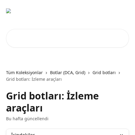
Ana içeriğe geç
Makale ara...
Tüm Koleksiyonlar
Botlar (DCA, Grid)
Grid botları
Grid botları: İzleme araçları
Grid botları: İzleme
araçları
Bu hafta güncellendi