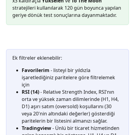
x3 kaldıraçla 
Yükselen
 ve 
To The Moon
stratejileri kullanılarak 120 gün boyunca yapılan 
geriye dönük test sonuçlarına dayanmaktadır.
Ek filtreler eklenebilir:
Favorilerim
 - listeyi bir yıldızla 
işaretlediğiniz paritelere göre filtrelemek 
için
RSI (14)
 - Relative Strength Index, RSI'nın 
orta ve yüksek zaman dilimlerinde (H1, H4, 
D1) aşırı satım (oversold) koşullarını (30 
veya 20'nin altındaki değerler) gösterdiği 
paritelerin bir listesini almanızı sağlar.
Tradingview
 - Ünlü bir ticaret hizmetinden 