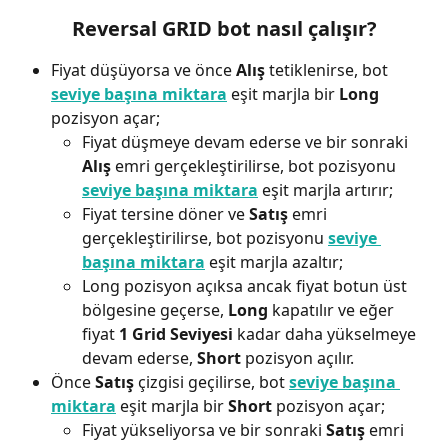
Reversal GRID bot nasıl çalışır?
Fiyat düşüyorsa ve önce 
Alış
 tetiklenirse, bot 
seviye başına miktara
 eşit marjla bir 
Long
pozisyon açar;
Fiyat düşmeye devam ederse ve bir sonraki 
Alış
 emri gerçekleştirilirse, bot pozisyonu 
seviye başına miktara
 eşit marjla artırır;
Fiyat tersine döner ve 
Satış
 emri 
gerçekleştirilirse, bot pozisyonu 
seviye 
başına miktara
 eşit marjla azaltır;
Long pozisyon açıksa ancak fiyat botun üst 
bölgesine geçerse, 
Long
 kapatılır ve eğer 
fiyat 
1 Grid Seviyesi
 kadar daha yükselmeye 
devam ederse, 
Short
 pozisyon açılır.
Önce 
Satış
 çizgisi geçilirse, bot 
seviye başına 
miktara
 eşit marjla bir 
Short
 pozisyon açar;
Fiyat yükseliyorsa ve bir sonraki 
Satış
 emri 