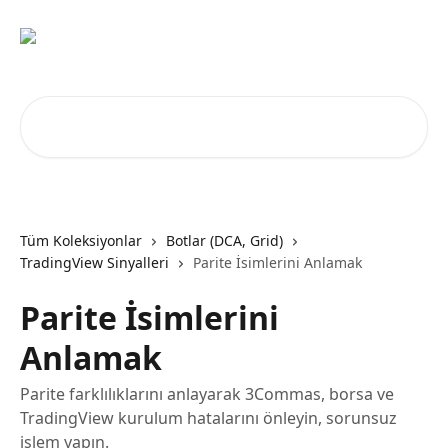
Ana içeriğe geç
Makale ara...
Tüm Koleksiyonlar
Botlar (DCA, Grid)
TradingView Sinyalleri
Parite İsimlerini Anlamak
Parite İsimlerini
Anlamak
Parite farklılıklarını anlayarak 3Commas, borsa ve
TradingView kurulum hatalarını önleyin, sorunsuz
işlem yapın.