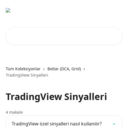
Ana içeriğe geç
Makale ara...
Tüm Koleksiyonlar
Botlar (DCA, Grid)
TradingView Sinyalleri
TradingView Sinyalleri
4 makale
TradingView özel sinyalleri nasıl kullanılır?