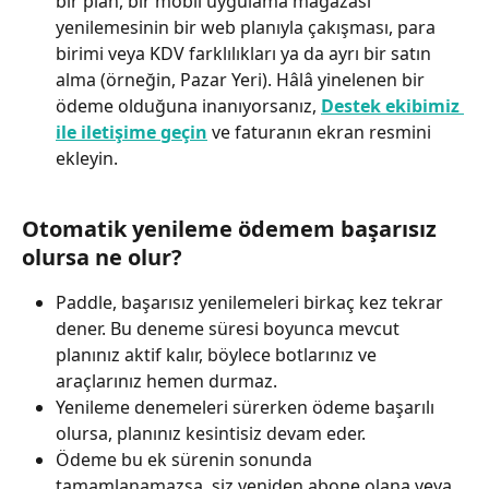
bir plan, bir mobil uygulama mağazası 
yenilemesinin bir web planıyla çakışması, para 
birimi veya KDV farklılıkları ya da ayrı bir satın 
alma (örneğin, Pazar Yeri). Hâlâ yinelenen bir 
ödeme olduğuna inanıyorsanız, 
Destek ekibimiz 
ile iletişime geçin
 ve faturanın ekran resmini 
ekleyin.
Otomatik yenileme ödemem başarısız 
olursa ne olur?
Paddle, başarısız yenilemeleri birkaç kez tekrar 
dener. Bu deneme süresi boyunca mevcut 
planınız aktif kalır, böylece botlarınız ve 
araçlarınız hemen durmaz.
Yenileme denemeleri sürerken ödeme başarılı 
olursa, planınız kesintisiz devam eder.
Ödeme bu ek sürenin sonunda 
tamamlanamazsa, siz yeniden abone olana veya 