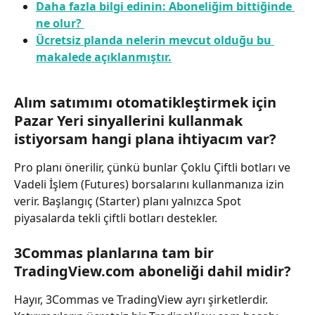
Daha fazla bilgi edinin: Aboneliğim bittiğinde 
ne olur?
Ücretsiz planda nelerin mevcut olduğu bu 
makalede açıklanmıştır.
Alım satımımı otomatikleştirmek için 
Pazar Yeri sinyallerini kullanmak 
istiyorsam hangi plana ihtiyacım var?
Pro planı önerilir, çünkü bunlar Çoklu Çiftli botları ve 
Vadeli İşlem (Futures) borsalarını kullanmanıza izin 
verir. Başlangıç (Starter) planı yalnızca Spot 
piyasalarda tekli çiftli botları destekler.
3Commas planlarına tam bir 
TradingView.com aboneliği dahil midir?
Hayır, 3Commas ve TradingView ayrı şirketlerdir. 