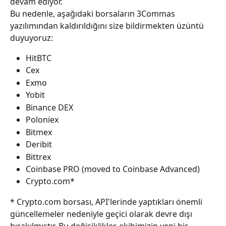
devam ediyor.
Bu nedenle, aşağıdaki borsaların 3Commas 
yazılımından kaldırıldığını size bildirmekten üzüntü 
duyuyoruz:
HitBTC
Cex
Exmo
Yobit
Binance DEX
Poloniex
Bitmex
Deribit
Bittrex
Coinbase PRO (moved to Coinbase Advanced)
Crypto.com*
* Crypto.com borsası, API'lerinde yaptıkları önemli 
güncellemeler nedeniyle geçici olarak devre dışı 
bırakılmıştır. Bu değişiklikler, ekibimizin yeni bir 