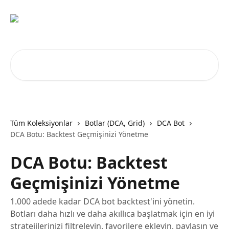
Ana içeriğe geç
Makale ara...
Tüm Koleksiyonlar
Botlar (DCA, Grid)
DCA Bot
DCA Botu: Backtest Geçmişinizi Yönetme
DCA Botu: Backtest
Geçmişinizi Yönetme
1.000 adede kadar DCA bot backtest'ini yönetin.
Botları daha hızlı ve daha akıllıca başlatmak için en iyi
stratejilerinizi filtreleyin, favorilere ekleyin, paylaşın ve