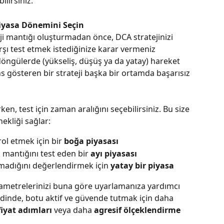
ilirsiniz.
Piyasa Dönemini Seçin
ji mantığı oluşturmadan önce, DCA stratejinizi 
rşı test etmek istediğinize karar vermeniz 
 döngülerde (yükseliş, düşüş ya da yatay) hareket 
 gösteren bir strateji başka bir ortamda başarısız 
en, test için zaman aralığını seçebilirsiniz. Bu size 
nekliği sağlar:
ol etmek için bir 
boğa piyasası
mantığını test eden bir 
ayı piyasası
lmadığını değerlendirmek için 
yatay bir piyasa
ametrelerinizi buna göre uyarlamanıza yardımcı 
ndinde, botu aktif ve güvende tutmak için daha 
fiyat adımları
 veya daha 
agresif ölçeklendirme