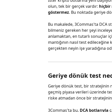
İster kripto botlarına yeni başlıy
olun, tek bir gerçek vardır: 
hiçbir
göstermez
. Bu noktada geriye dön
Bu makalede, 3Commas'ta DCA stra
bilmeniz gereken her şeyi inceley
anlamaktan, en tutarlı sonuçlar iç
mantığının nasıl test edileceğine
gerçekten neyin işe yaradığına oda
Geriye dönük test ned
Geriye dönük test, bir stratejinin
geçmiş piyasa verileri üzerinde te
riske atmadan önce bir stratejinin d
3Commas'ta bu, 
DCA botlarıyla
 ç