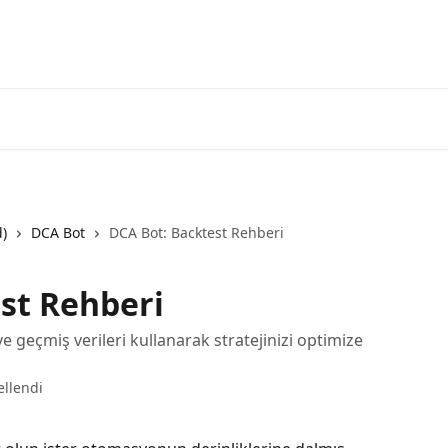
3commas'a g
d)
DCA Bot
DCA Bot: Backtest Rehberi
st Rehberi
e geçmiş verileri kullanarak stratejinizi optimize
ellendi