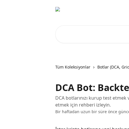
Ana içeriğe geç
Makale ara...
Tüm Koleksiyonlar
Botlar (DCA, Gri
DCA Bot: Backte
DCA botlarınızı kurup test etmek v
etmek için rehberi izleyin.
Bir haftadan uzun bir süre önce günc