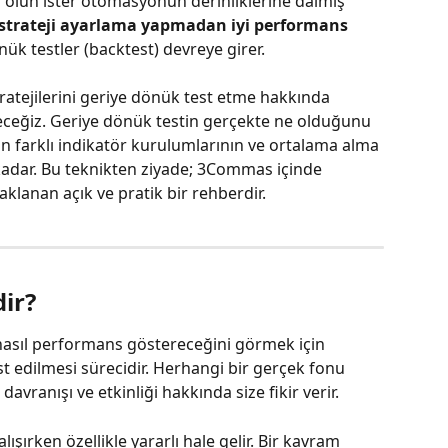
or olun ister otomasyonun derinliklerine dalmış 
 strateji ayarlama yapmadan iyi performans 
ük testler (backtest) devreye girer.
tejilerini geriye dönük test etme hakkında 
eceğiz. Geriye dönük testin gerçekte ne olduğunu 
in farklı indikatör kurulumlarının ve ortalama alma 
 kadar. Bu teknikten ziyade; 3Commas içinde 
klanan açık ve pratik bir rehberdir.
ir?
 nasıl performans göstereceğini görmek için 
st edilmesi sürecidir. Herhangi bir gerçek fonu 
avranışı ve etkinliği hakkında size fikir verir.
alışırken özellikle yararlı hale gelir. Bir kavram 