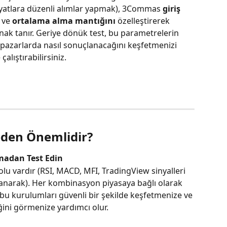
iyatlara düzenli alımlar yapmak), 3Commas 
giriş 
 ve 
ortalama alma mantığını
 özelleştirerek 
ak tanır. Geriye dönük test, bu parametrelerin 
pazarlarda nasıl sonuçlanacağını keşfetmenizi 
çalıştırabilirsiniz.
eden Önemlidir?
lmadan Test Edin
u vardır (RSI, MACD, MFI, TradingView sinyalleri 
ullanarak). Her kombinasyon piyasaya bağlı olarak 
, bu kurulumları güvenli bir şekilde keşfetmenize ve 
ğini görmenize yardımcı olur.