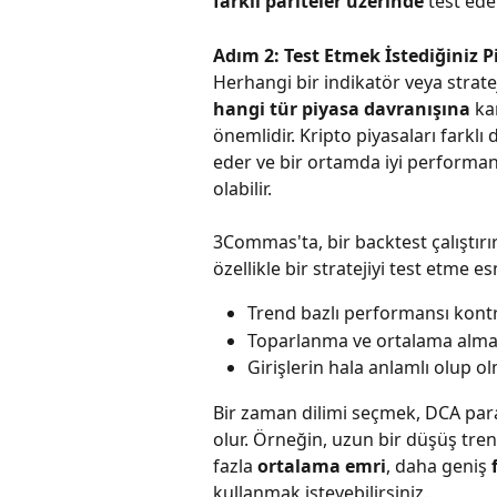
farklı pariteler üzerinde
 test edeb
Adım 2: Test Etmek İstediğiniz 
Herhangi bir indikatör veya strate
hangi tür piyasa davranışına
 ka
önemlidir. Kripto piyasaları farklı
eder ve bir ortamda iyi performans
olabilir.
3Commas'ta, bir backtest çalıştırırk
özellikle bir stratejiyi test etme es
Trend bazlı performansı kontr
Toparlanma ve ortalama alma 
Girişlerin hala anlamlı olup o
Bir zaman dilimi seçmek, DCA par
olur. Örneğin, uzun bir düşüş tre
fazla 
ortalama emri
, daha geniş 
kullanmak isteyebilirsiniz.