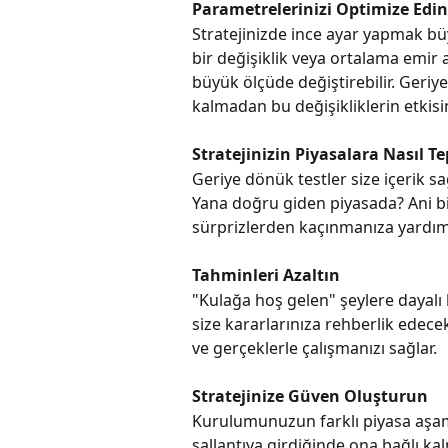
Parametrelerinizi Optimize Edin
Stratejinizde ince ayar yapmak büy
bir değişiklik veya ortalama emir a
büyük ölçüde değiştirebilir. Geriy
kalmadan bu değişikliklerin etkisi
Stratejinizin Piyasalara Nasıl T
Geriye dönük testler size içerik s
Yana doğru giden piyasada? Ani bir
sürprizlerden kaçınmanıza yardımc
Tahminleri Azaltın
"Kulağa hoş gelen" şeylere dayalı 
size kararlarınıza rehberlik edece
ve gerçeklerle çalışmanızı sağlar.
Stratejinize Güven Oluşturun
Kurulumunuzun farklı piyasa aşam
sallantıya girdiğinde ona bağlı kal