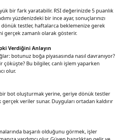
ük bir fark yaratabilir. RSI değerinizde 5 puanlık 
dımı yüzdenizdeki bir ince ayar, sonuçlarınızı 
e dönük testler, haftalarca beklemenize gerek 
ni gerçek zamanlı olarak gösterir.
epki Verdiğini Anlayın
ağlar: botunuz boğa piyasasında nasıl davranıyor? 
 çöküşte? Bu bilgiler, canlı işlem yaparken 
ı olur.
bir bot oluşturmak yerine, geriye dönük testler 
k gerçek veriler sunar. Duyguları ortadan kaldırır 
alarında başarılı olduğunu görmek, işler 
manıza yardımcı olur. Güven hazırlıktan gelir ve 