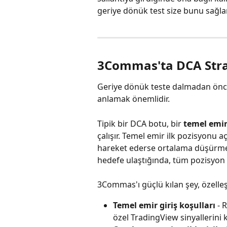
geriye dönük test size bunu sağlar
3Commas'ta DCA Strate
Geriye dönük teste dalmadan önce,
anlamak önemlidir.
Tipik bir DCA botu, bir 
temel emi
çalışır. Temel emir ilk pozisyonu aç
hareket ederse ortalama düşürmek 
hedefe ulaştığında, tüm pozisyon ka
3Commas'ı güçlü kılan şey, özelle
Temel emir giriş koşulları
 - 
özel TradingView sinyallerini 