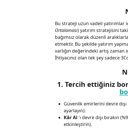
Bu strateji uzun vadeli yatırımlar 
Ortalaması
) yatırım stratejisini ta
bağımsız olarak düzenli aralıklarla
etmektir. Bu şekilde yatırım yapm
varlığın değerindeki artış zaman iç
İhtiyacınız olan tek şey sadece 3
N
1. Tercih ettiğiniz bo
bo
Güvenlik emirlerini devre dışı 
ayarlayın).
Kâr
Al
 'ı devre dışı bırakın (%
etkinleştirin).