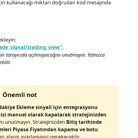
çin kullanacağı miktarı doğrudan kod mesajında 
kleyin:
ade_signal/trading_view”.
bir tarayıcıda açılmayacağını unutmayın.
Yalnızca 
ilir.
Önemli not
Bakiye Ekleme sinyali için entegrasyonu
nizi manuel olarak kapatarak
stratejinizden 
nı unutmayın. Stratejinizden 
Bitiş tarihinde
emleri Piyasa Fiyatından kapama ve botu 
 bir alarm ayarlamanız gerekecektir 
.