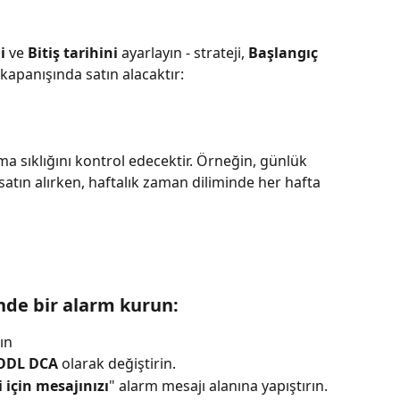
i
 ve 
Bitiş tarihini
 ayarlayın - strateji, 
Başlangıç 
apanışında satın alacaktır:
ma sıklığını kontrol edecektir. Örneğin, günlük 
atın alırken, haftalık zaman diliminde her hafta 
nde bir alarm kurun:
ın
ODL DCA
 olarak değiştirin.
 için mesajınızı
" alarm mesajı alanına yapıştırın.