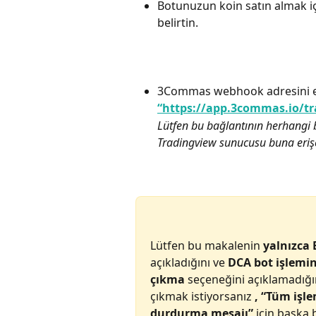
Botunuzun koin satın almak i
belirtin.
3Commas webhook adresini e
“https://app.3commas.io/tr
Lütfen bu bağlantının herhangi 
Tradingview sunucusu buna erişeb
Lütfen bu makalenin 
yalnızca 
açıkladığını ve 
DCA bot işlemi
çıkma
 seçeneğini açıklamadığı
çıkmak istiyorsanız 
, “Tüm işl
durdurma mesajı”
 için başka