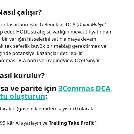
Nasıl çalışır?
için tasarlanmıştır. Geleneksel DCA (
Dolar Maliyet 
kip eder. HODL stratejisi, varlığın mevcut fiyatından 
 bir varlığın hisselerini satın almaya devam 
ak tek seferlik büyük bir meblağ gerektirmez ve 
inde potansiyel kazançlar getirebilir.
Commas DCA botu ve TradingView Özel Sinyali.
asıl kurulur?
rsa ve parite için 
3Commas DCA 
tu oluşturun
:
bırakın (güvenlik emirleri sayısını 0 olarak 
999 Kâr Al ayarlayın ve 
Trailing
Take Profit
 'i 