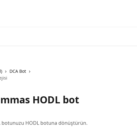
3commas'a g
d)
DCA Bot
jisi
Commas HODL bot
DCA botunuzu HODL botuna dönüştürün.