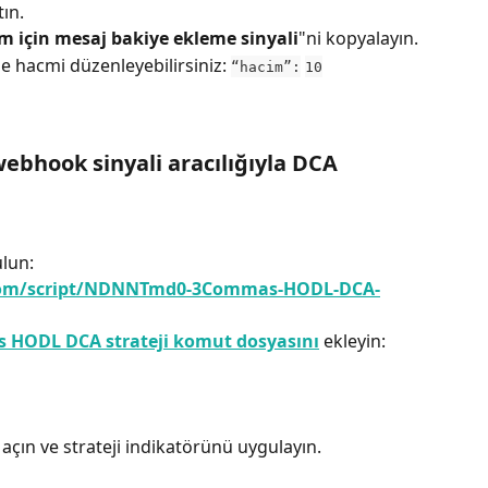
tın.
em için mesaj bakiye ekleme sinyali
"ni kopyalayın.
 hacmi düzenleyebilirsiniz: 
“hacim”:
10
ebhook sinyali aracılığıyla DCA 
lun: 
.com/script/NDNNTmd0-3Commas-HODL-DCA-
HODL DCA strateji komut dosyasını
 ekleyin:
 açın ve strateji indikatörünü uygulayın.