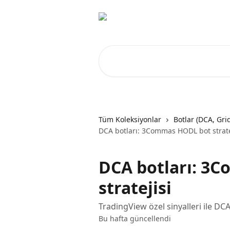
Ana içeriğe geç
Makale ara...
Tüm Koleksiyonlar
Botlar (DCA, Gri
DCA botları: 3Commas HODL bot strate
DCA botları: 3
stratejisi
TradingView özel sinyalleri ile 
Bu hafta güncellendi