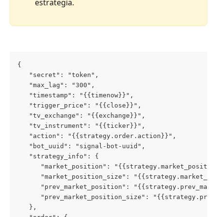
estrategia.
{
   "secret": "token",
   "max_lag": "300",
   "timestamp": "{{timenow}}",
   "trigger_price": "{{close}}",
   "tv_exchange": "{{exchange}}",
   "tv_instrument": "{{ticker}}",
   "action": "{{strategy.order.action}}",
   "bot_uuid": "signal-bot-uuid",
   "strategy_info": {
      "market_position": "{{strategy.market_positio
      "market_position_size": "{{strategy.market_po
      "prev_market_position": "{{strategy.prev_mark
      "prev_market_position_size": "{{strategy.prev
   },