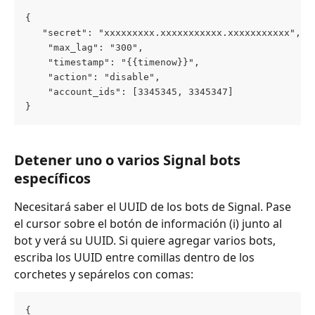
{
   "secret": "xxxxxxxxx.xxxxxxxxxxx.xxxxxxxxxxx",
    "max_lag": "300",
    "timestamp": "{{timenow}}",
    "action": "disable",
    "account_ids": [3345345, 3345347]   
}
Detener uno o varios Signal bots 
específicos
Necesitará saber el UUID de los bots de Signal. Pase 
el cursor sobre el botón de información (i) junto al 
bot y verá su UUID. Si quiere agregar varios bots, 
escriba los UUID entre comillas dentro de los 
corchetes y sepárelos con comas:
{