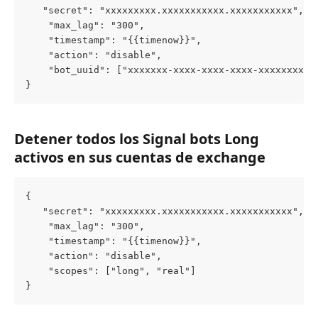
   "secret": "xxxxxxxxx.xxxxxxxxxxx.xxxxxxxxxxx",
    "max_lag": "300",
    "timestamp": "{{timenow}}",
    "action": "disable",
    "bot_uuid": ["xxxxxxx-xxxx-xxxx-xxxx-xxxxxxxxxx
}
Detener todos los Signal bots Long 
activos en sus cuentas de exchange
{
   "secret": "xxxxxxxxx.xxxxxxxxxxx.xxxxxxxxxxx",
    "max_lag": "300",
    "timestamp": "{{timenow}}",
    "action": "disable",
    "scopes": ["long", "real"]
}