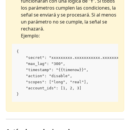
funcionarán con una lógica de “Y”. Si todos 
los parámetros cumplen las condiciones, la 
señal se enviará y se procesará. Si al menos 
un parámetro no se cumple, la señal se 
rechazará.
Ejemplo:
{
    "secret": "xxxxxxxxx.xxxxxxxxxxx.xxxxxxxxxxx
    "max_lag": "300",
    "timestamp": "{{timenow}}",
    "action": "disable",
    "scopes": ["long", "real"],
    "account_ids": [1, 2, 3]
}