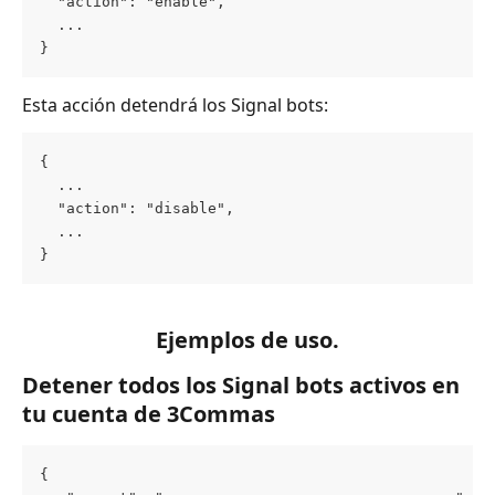
  "action": "enable",
  ...
}
Esta acción detendrá los Signal bots:
{
  ...
  "action": "disable",
  ...
}
Ejemplos de uso.
Detener todos los Signal bots activos en 
tu cuenta de 3Commas
{