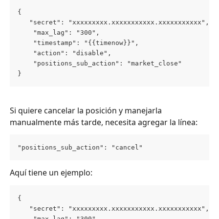
{
   "secret": "xxxxxxxxx.xxxxxxxxxxx.xxxxxxxxxxx",
    "max_lag": "300",
    "timestamp": "{{timenow}}",
    "action": "disable",
    "positions_sub_action": "market_close"
}
Si quiere cancelar la posición y manejarla 
manualmente más tarde, necesita agregar la línea:
"positions_sub_action": "cancel"
Aquí tiene un ejemplo:
{
   "secret": "xxxxxxxxx.xxxxxxxxxxx.xxxxxxxxxxx",
    "max_lag": "300",