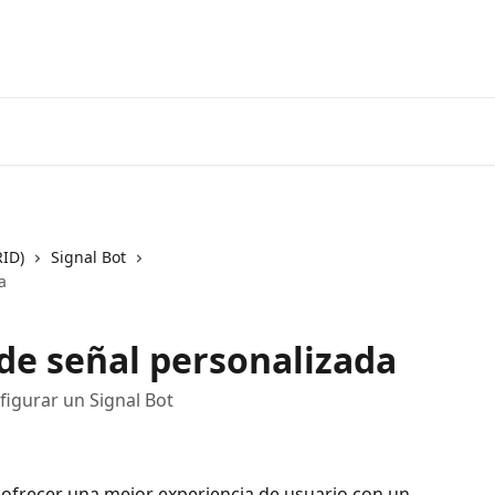
Ir a 3coma
RID)
Signal Bot
a
 de señal personalizada
igurar un Signal Bot
 ofrecer una mejor experiencia de usuario con un 