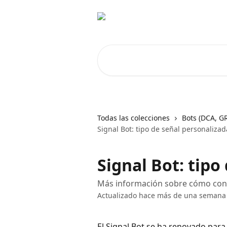
Ir al contenido principal
Buscar artículos...
Todas las colecciones
Bots (DCA, G
Signal Bot: tipo de señal personalizad
Signal Bot: tipo
Más información sobre cómo conf
Actualizado hace más de una semana
El Signal Bot se ha renovado para