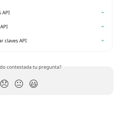
s API
 API
r claves API
do contestada tu pregunta?
😞
😐
😃