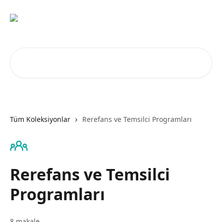
Ana içeriğe geç
Makale ara...
Tüm Koleksiyonlar
Rerefans ve Temsilci Programları
Rerefans ve Temsilci
Programları
8 makale