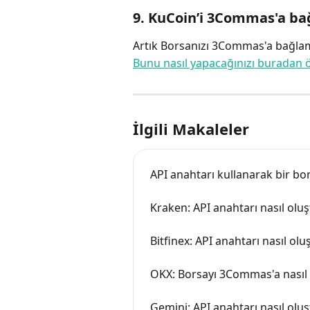
9. KuCoin’i 3Commas'a ba
Artık Borsanızı 3Commas'a bağlamak
Bunu nasıl yapacağınızı buradan ö
İlgili Makaleler
API anahtarı kullanarak bir bo
Kraken: API anahtarı nasıl olu
Bitfinex: API anahtarı nasıl olu
OKX: Borsayı 3Commas'a nasıl 
Gemini: API anahtarı nasıl olu