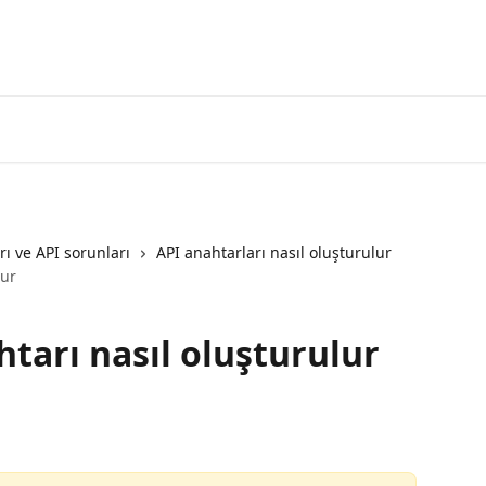
3commas'a g
rı ve API sorunları
API anahtarları nasıl oluşturulur
lur
tarı nasıl oluşturulur