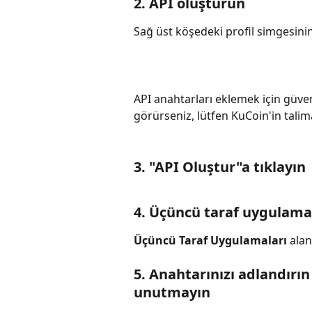
2. API oluşturun
Sağ üst köşedeki profil simgesinin
API anahtarları eklemek için güven
görürseniz, lütfen KuCoin'in talimat
3. "API Oluştur"a tıklayın
4. Üçüncü taraf uygulama
Üçüncü Taraf Uygulamaları
 ala
5. Anahtarınızı adlandırın
unutmayın