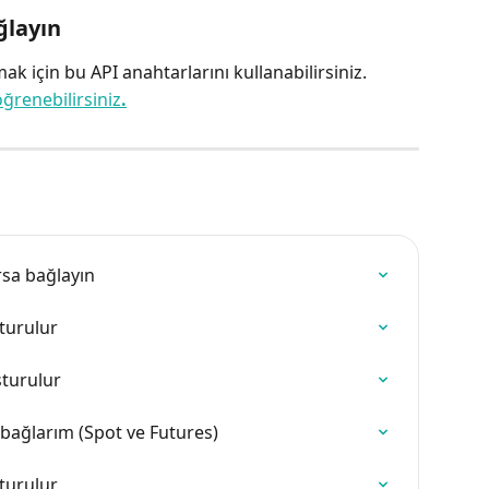
ğlayın
 için bu API anahtarlarını kullanabilirsiniz.
ğrenebilirsiniz
.
rsa bağlayın
şturulur
şturulur
bağlarım (Spot ve Futures)
şturulur