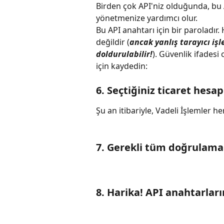
Birden çok API'niz olduğunda, bu A
yönetmenize yardımcı olur.
Bu API anahtarı için bir paroladır. 
değildir (
ancak yanlış tarayıcı iş
doldurulabilir!
). Güvenlik ifades
için kaydedin:
6. Seçtiğiniz ticaret hesapl
Şu an itibariyle, Vadeli İşlemle
7. Gerekli tüm doğrulama k
8. Harika! API anahtarlar