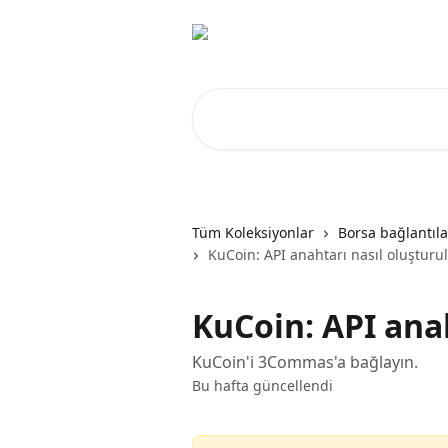
Ana içeriğe geç
Makale ara...
Tüm Koleksiyonlar
Borsa bağlantıla
KuCoin: API anahtarı nasıl oluşturu
KuCoin: API anah
KuCoin'i 3Commas'a bağlayın.
Bu hafta güncellendi