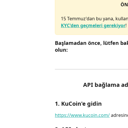
ÖN
15 Temmuz'dan bu yana, kullanıc
KYC'den geçmeleri gerekiyor
!
Başlamadan önce, lütfen bak
olun:
API bağlama adı
1. KuCoin'e gidin
https://www.kucoin.com/
 adresin