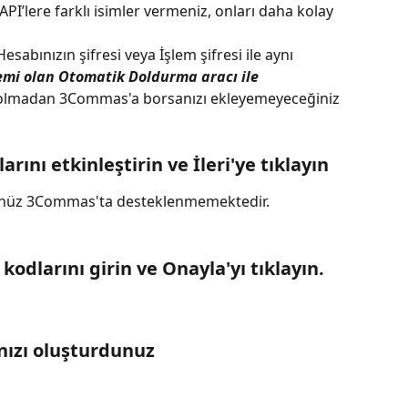
PI’lere farklı isimler vermeniz, onları daha kolay 
Hesabınızın şifresi veya İşlem şifresi ile aynı 
lemi olan Otomatik Doldurma aracı ile 
i olmadan 3Commas'a borsanızı ekleyemeyeceğiniz 
arını etkinleştirin ve İleri'ye tıklayın
r henüz 3Commas'ta desteklenmemektedir.
odlarını girin ve Onayla'yı tıklayın.
ınızı oluşturdunuz