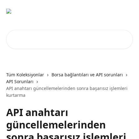
Ana içeriğe geç
Makale ara...
Tüm Koleksiyonlar
Borsa bağlantıları ve API sorunları
API Sorunları
API anahtarı güncellemelerinden sonra başarısız işlemleri
kurtarma
API anahtarı
güncellemelerinden
sonra başarısız işlemleri