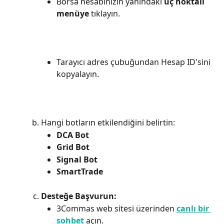
Borsa hesabınızın yanındaki 
üç noktalı 
menüye
 tıklayın.
Tarayıcı adres çubuğundan Hesap ID'sini 
kopyalayın.
Hangi botların etkilendiğini belirtin:
DCA Bot
Grid Bot
Signal Bot
SmartTrade
Desteğe Başvurun:
3Commas web sitesi üzerinden 
canlı bir 
sohbet
 açın.