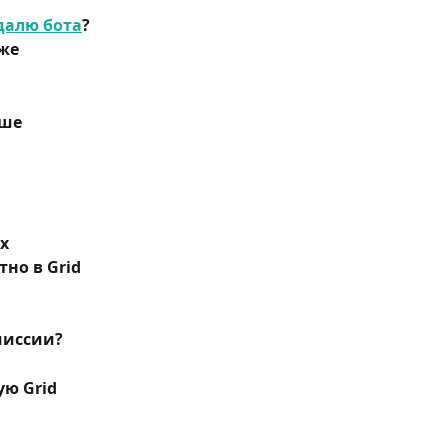
далю бота
?
же 
ше 
х 
но в Grid 
миссии?
ю Grid 