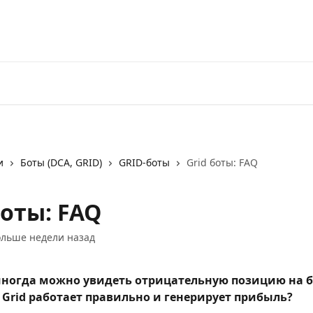
Перейти на 3Commas
и
Боты (DCA, GRID)
GRID-боты
Grid боты: FAQ
боты: FAQ
льше недели назад
ногда можно увидеть отрицательную позицию на би
s Grid работает правильно и генерирует прибыль?