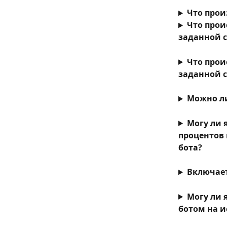
Что прои
Что прои
заданной с
Что прои
заданной с
Можно л
Могу ли 
процентов 
бота?
Включает
Могу ли 
ботом на 