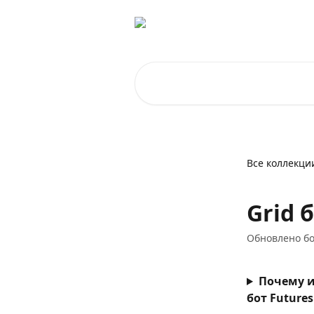
К основному содержимому
Поиск по статьям...
Все коллекци
Grid 
Обновлено бо
Почему и
бот Future