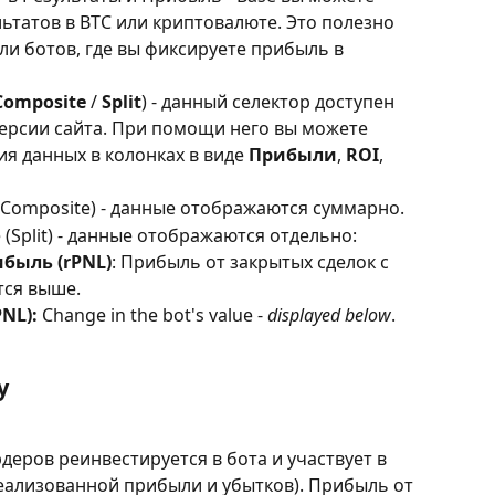
татов в BTC или криптовалюте. Это полезно 
или ботов, где вы фиксируете прибыль в 
Composite
 / 
Split
) - данный селектор доступен 
ерсии сайта. При помощи него вы можете 
 данных в колонках в виде 
Прибыли
, 
ROI
, 
Composite) - данные отображаются суммарно.
(Split) - данные отображаются отдельно:
быль (rPNL)
: Прибыль от закрытых сделок с 
тся выше.
NL): 
Change in the bot's value - 
displayed below
.
у
еров реинвестируется в бота и участвует в 
ализованной прибыли и убытков). Прибыль от 