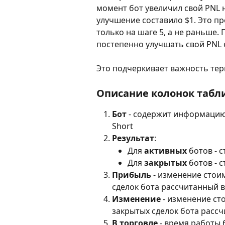
момент бот увеличил свой PNL н
улучшение составило $1. Это п
только на шаге 5, а не раньше.
постепенно улучшать свой PNL 
Это подчеркивает важность тер
Описание колонок табл
Бот
 - содержит информацию
Short
Результат
:
Для 
активных
 ботов - 
Для 
закрытых
 ботов - 
Прибыль 
- изменение стои
сделок бота рассчитанный в
Изменение 
- изменение ст
закрытых сделок бота рассч
В торговле 
- время работы 