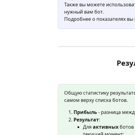
Также вы можете использоват
нужный вам бот.
Подробнее о показателях вы
Резу
Общую статистику результато
самом верху списка ботов.
Прибыль 
- разница межд
Результат
:
Для 
активных
 ботов
текущий момент;