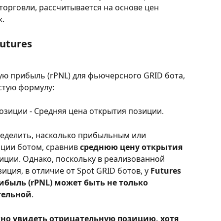
торговли, рассчитывается на основе цен 
к.
Futures
ю прибыль (rPNL) для фьючерсного GRID бота, 
стую формулу:
озиции - Средняя цена открытия позиции.
еделить, насколько прибыльным или 
ции ботом, сравнив 
среднюю цену открытия
иции. Однако, поскольку в реализованной 
ция, в отличие от Spot GRID ботов, у 
Futures 
ибыль (rPNL) может быть не только 
тельной
.
но увидеть отрицательную позицию, хотя 