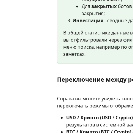
Для 
закрытых
 ботов
закрытия;
Инвестиция 
- сводные д
В общей статистике данные в
вы отфильтровали через фил
меню поиска, например по о
заметках.
Переключение между р
Справа вы можете увидеть кнопк
переключать режимы отображени
USD / Крипто
 (
USD
 / 
Crypto)
результатов в системной ва
BTC / Крипто 
(
BTC / Crypto
)