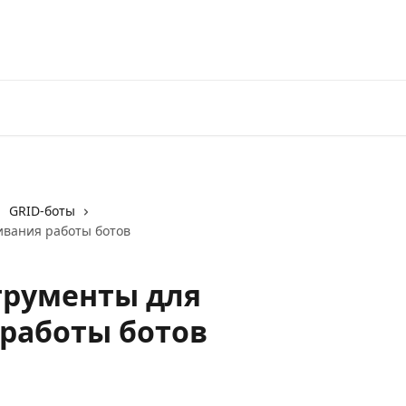
Перейти на 3Commas
GRID-боты
ивания работы ботов
струменты для
работы ботов