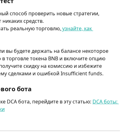
тест
ный способ проверить новые стратегии, 
 никаких средств.
чать реальную торговлю,
 узнайте, как 
сли вы будете держать на балансе некоторое 
 в торговле токена BNB и включите опцию 
получите скидку на комиссию и избежите 
 сделками и ошибкой Insufficient funds.
рвого бота
е DCA бота, перейдите в эту статью: 
DCA боты: 
ки