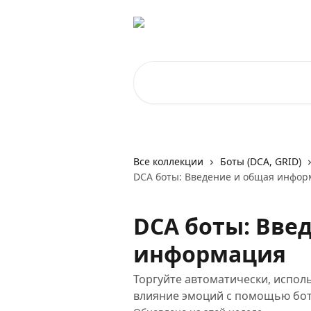
К основному содержимому
Поиск по статьям...
Все коллекции
Боты (DCA, GRID)
DCA боты: Введение и общая инфор
DCA боты: Вве
информация
Торгуйте автоматически, испол
влияние эмоций с помощью бот