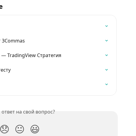
е
от 3Commas
 — TradingView Стратегия
тесту
ответ на свой вопрос?
😞
😐
😃