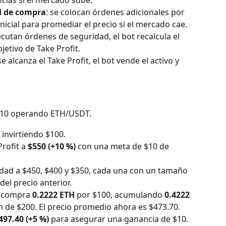
cias si el mercado sube.
d de compra
: se colocan órdenes adicionales por 
nicial para promediar el precio si el mercado cae.
jecutan órdenes de seguridad, el bot recalcula el 
jetivo de Take Profit.
e alcanza el Take Profit, el bot vende el activo y 
 $10 operando ETH/USDT.
, invirtiendo $100.
rofit a 
$550 (+10 %)
 con una meta de $10 de 
dad a $450, $400 y $350, cada una con un tamaño 
el precio anterior.
t compra 
0.2222 ETH
 por $100, acumulando 
0.4222 
ón de $200. El precio promedio ahora es $473.70.
497.40 (+5 %)
 para asegurar una ganancia de $10.