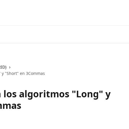
Ir a 3coma
RID)
" y "Short" en 3Commas
los algoritmos "Long" y
ommas