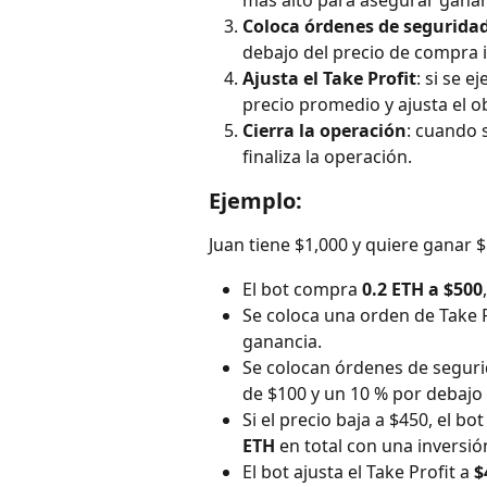
más alto para asegurar ganan
Coloca órdenes de segurida
debajo del precio de compra i
Ajusta el Take Profit
: si se e
precio promedio y ajusta el ob
Cierra la operación
: cuando s
finaliza la operación.
Ejemplo:
Juan tiene $1,000 y quiere ganar
El bot compra 
0.2 ETH a $500
Se coloca una orden de Take P
ganancia.
Se colocan órdenes de seguri
de $100 y un 10 % por debajo d
Si el precio baja a $450, el bo
ETH
 en total con una inversi
El bot ajusta el Take Profit a 
$