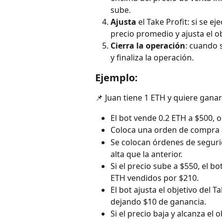
sube.
Ajusta 
el Take Profit: si se e
precio promedio y ajusta el ob
Cierra la operación
: cuando s
y finaliza la operación.
Ejemplo:
📌 Juan tiene 1 ETH y quiere gan
El bot vende 0.2 ETH a $500, 
Coloca una orden de compra a
Se colocan órdenes de seguri
alta que la anterior.
Si el precio sube a $550, el 
ETH vendidos por $210.
El bot ajusta el objetivo del 
dejando $10 de ganancia.
Si el precio baja y alcanza el 