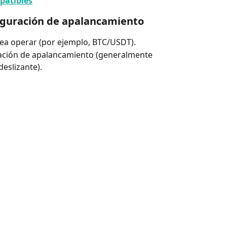
patibles
figuración de apalancamiento
esea operar (por ejemplo, BTC/USDT).
ación de apalancamiento (generalmente 
eslizante).