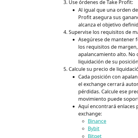
Use órdenes de Take Profit:
Al igual que una orden de
Profit asegura sus gananci
alcanza el objetivo defini
Supervise los requisitos de m
Asegúrese de mantener fo
los requisitos de margen,
apalancamiento alto. No c
liquidación de su posición
Calcule su precio de liquidaci
Cada posición con apalanc
el exchange cerrará auto
pérdidas. Calcule ese pre
movimiento puede soport
Aquí encontrará enlaces p
exchange:
Binance
Bybit
Bitget