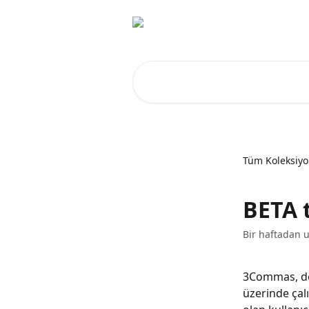
Ana içeriğe geç
Makale ara...
Tüm Koleksiyo
BETA 
Bir haftadan 
3Commas, değe
üzerinde çal