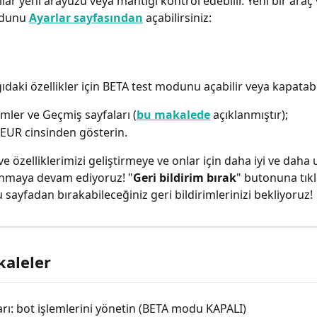
ılar yeni arayüzü veya mantığı kontrol edebilir. Yeni bir araç 
odunu 
Ayarlar sayfasından
açabilirsiniz:
daki özellikler için BETA test modunu açabilir veya kapatabil
emler ve Geçmiş sayfaları (
bu makalede
 açıklanmıştır);
 EUR cinsinden gösterin.
ve özelliklerimizi geliştirmeye ve onlar için daha iyi ve daha
nmaya devam ediyoruz! "
Geri bildirim bırak
" butonuna tık
sayfadan bırakabileceğiniz geri bildirimlerinizi bekliyoruz!
kaleler
rı: bot işlemlerini yönetin (BETA modu KAPALI)