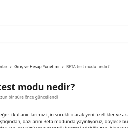
3commas'a g
nlar
Giriş ve Hesap Yönetimi
BETA test modu nedir?
test modu nedir?
uzun bir süre önce güncellendi
rli kullanıcılarımız için sürekli olarak yeni özellikler ve ar
ıştığından, bazılarını Beta modunda yayınlıyoruz, böylece b