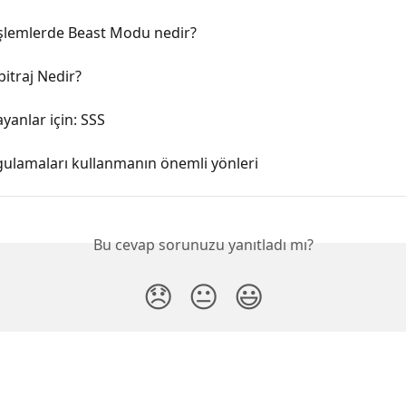
İşlemlerde Beast Modu nedir?
bitraj Nedir?
ayanlar için: SSS
gulamaları kullanmanın önemli yönleri
Bu cevap sorunuzu yanıtladı mı?
😞
😐
😃