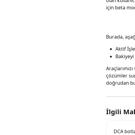
olan kullanıc
için beta m
Burada, aşağı
Aktif İşl
Bakiyeyi
Araçlarımızı 
çözümler su
doğrudan bu 
İlgili Ma
DCA botla