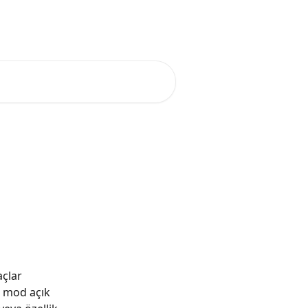
it
Blog
Telegram
Türkçe
açlar 
u mod açık 