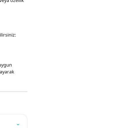
veya özellik 
irsiniz:
 uygun 
layarak 