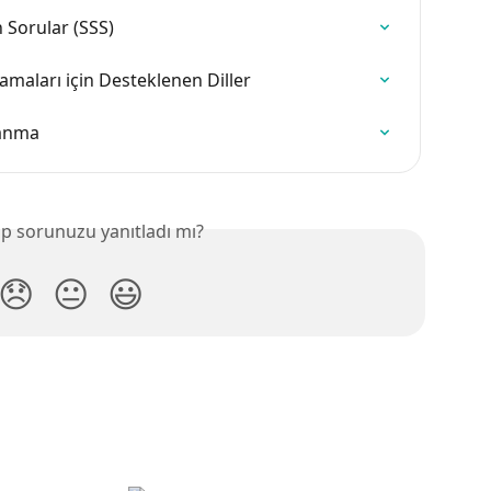
 Sorular (SSS)
aları için Desteklenen Diller
lanma
p sorunuzu yanıtladı mı?
😞
😐
😃