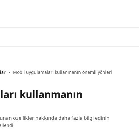
3commas'a g
lar
Mobil uygulamaları kullanmanın önemli yönleri
ları kullanmanın
nan özellikler hakkında daha fazla bilgi edinin
ellendi