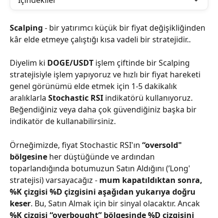
İçindekiler
Scalping 
- bir yatırımcı küçük bir fiyat değişikliğinden 
kâr elde etmeye çalıştığı kısa vadeli bir stratejidir..
Diyelim ki 
DOGE/USDT
 işlem çiftinde bir Scalping 
stratejisiyle işlem yapıyoruz ve hızlı bir fiyat hareketi 
genel görünümü elde etmek için 1-5 dakikalık 
aralıklarla 
Stochastic RSI
 indikatörü kullanıyoruz. 
Beğendiğiniz veya daha çok güvendiğiniz başka bir 
indikatör de kullanabilirsiniz.
Örneğimizde, fiyat Stochastic RSI'ın 
“oversold" 
bölgesine
 her düştüğünde ve ardından 
toparlandığında botumuzun Satın Aldığını (’Long' 
stratejisi) varsayacağız - 
mum kapatıldıktan sonra, 
%K çizgisi %D çizgisini aşağıdan yukarıya doğru 
keser
. Bu, Satın Almak için bir sinyal olacaktır. Ancak 
%K çizgisi “overbought” bölgesinde %D çizgisini 