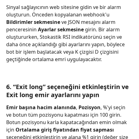
Sinyal sağlayıcının web sitesine gidin ve bir alarm 
oluşturun. Önceden kopyalanan webhook'u 
Bildirimler sekmesine
 ve JSON mesajını alarm 
penceresinin 
Ayarlar sekmesine
 girin. Bir alarm 
oluştururken, Stokastik RSI indikatörünü seçin ve 
daha önce açıklandığı gibi ayarlarını yapın, böylece 
bot bir işlem başlatacak veya K çizgisi D çizgisini 
geçtiğinde ortalama emri uygulayacaktır.
6. “Exit long” seçeneğini etkinleştirin ve 
Exit long emir ayarlarını yapın
Emir başına hacim alanında
, 
Pozisyon
, %'yi seçin 
ve botun tüm pozisyonu kapatması için 100 girin. 
Botun pozisyonu karla kapatacağından emin olmak 
için 
Ortalama giriş fiyatından fiyat sapması
seçeneğini etkinleştirin ve alana %1 girin (değer size 