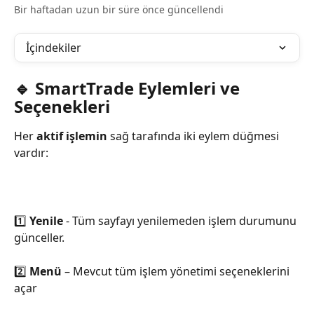
Bir haftadan uzun bir süre önce güncellendi
İçindekiler
🔹 SmartTrade Eylemleri ve 
Seçenekleri
Her 
aktif işlemin
 sağ tarafında iki eylem düğmesi 
vardır:
1️⃣ 
Yenile
 - Tüm sayfayı yenilemeden işlem durumunu 
günceller.
2️⃣ 
Menü
 – Mevcut tüm işlem yönetimi seçeneklerini 
açar