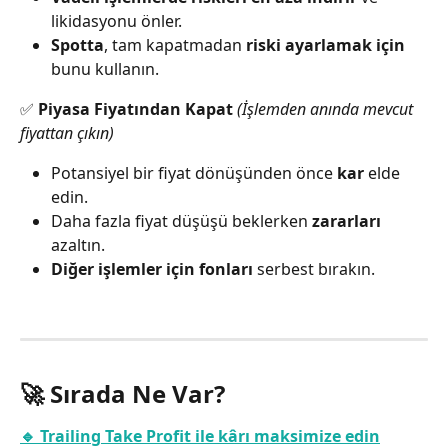
likidasyonu önler.
Spotta
, tam kapatmadan 
riski ayarlamak için
bunu kullanın.
✅ 
Piyasa Fiyatından Kapat
(İşlemden anında mevcut 
fiyattan çıkın)
Potansiyel bir fiyat dönüşünden önce 
kar
 elde 
edin.
Daha fazla fiyat düşüşü beklerken 
zararları
azaltın.
Diğer işlemler için fonları
 serbest bırakın.
🚀 Sırada Ne Var?
🔹 Trailing Take Profit ile kârı maksimize edin