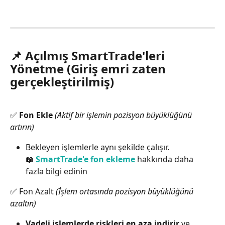
📌 Açılmış SmartTrade'leri 
Yönetme (Giriş emri zaten 
gerçekleştirilmiş)
✅ 
Fon Ekle
(Aktif bir işlemin pozisyon büyüklüğünü 
artırın)
Bekleyen işlemlerle aynı şekilde çalışır.
📖 
SmartTrade'e fon ekleme
 hakkında daha 
fazla bilgi edinin
✅ Fon Azalt 
(İşlem ortasında pozisyon büyüklüğünü 
azaltın)
Vadeli işlemlerde riskleri en aza indirir
 ve 