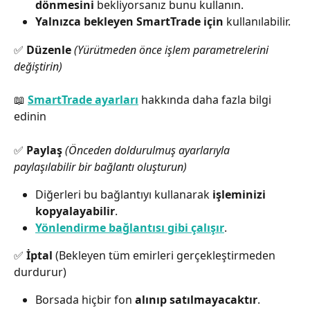
dönmesini
 bekliyorsanız bunu kullanın.
Yalnızca bekleyen SmartTrade için
 kullanılabilir.
✅ 
Düzenle
(Yürütmeden önce işlem parametrelerini 
değiştirin)
📖 
SmartTrade ayarları
 hakkında daha fazla bilgi 
edinin
✅ 
Paylaş
(Önceden doldurulmuş ayarlarıyla 
paylaşılabilir bir bağlantı oluşturun)
Diğerleri bu bağlantıyı kullanarak 
işleminizi 
kopyalayabilir
.
Yönlendirme bağlantısı gibi çalışır
.
✅ 
İptal
 (Bekleyen tüm emirleri gerçekleştirmeden 
durdurur)
Borsada hiçbir fon 
alınıp satılmayacaktır
.