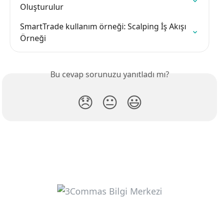
Oluşturulur
SmartTrade kullanım örneği: Scalping İş Akışı 
Örneği
Bu cevap sorunuzu yanıtladı mı?
😞
😐
😃