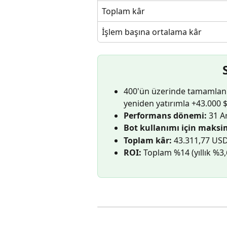
Toplam kâr
İşlem başına ortalama kâr
400'ün üzerinde tamamlanmış
yeniden yatırımla +43.000 $ 
Performans dönemi:
 31 A
Bot kullanımı için maks
Toplam kâr:
 43.311,77 US
ROI:
 Toplam %14 (yıllık %3,