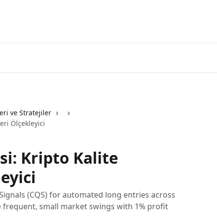
3commas'a g
ri ve Stratejiler
eri Ölçekleyici
si: Kripto Kalite
eyici
 Signals (CQS) for automated long entries across
 frequent, small market swings with 1% profit