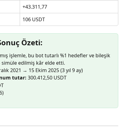
+43.311,77
106 USDT
Sonuç Özeti:
 işlemle, bu bot tutarlı %1 hedefler ve bileşik 
simüle edilmiş kâr elde etti.
ralık 2021 → 15 Ekim 2025 (3 yıl 9 ay)
imum tutar:
 300.412,50 USDT
DT
6)