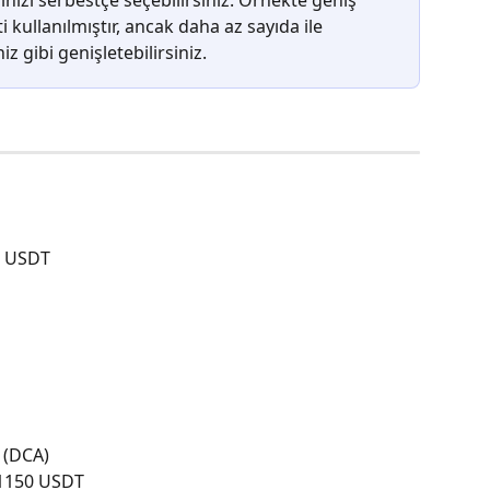
ğinizi serbestçe seçebilirsiniz. Örnekte geniş 
 kullanılmıştır, ancak daha az sayıda ile 
niz gibi genişletebilirsiniz.
0 USDT
 (DCA)
1150 USDT