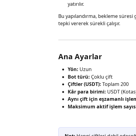
yatırılır.
Bu yapılandırma, bekleme süresi g
tepki vererek sürekli çalışır.
Ana Ayarlar
Yön:
 Uzun
Bot türü:
 Çoklu çift
Çiftler (USDT):
 Toplam 200
Kâr para birimi:
 USDT (Kotas
Aynı çift için eşzamanlı işle
Maksimum aktif işlem sayıs