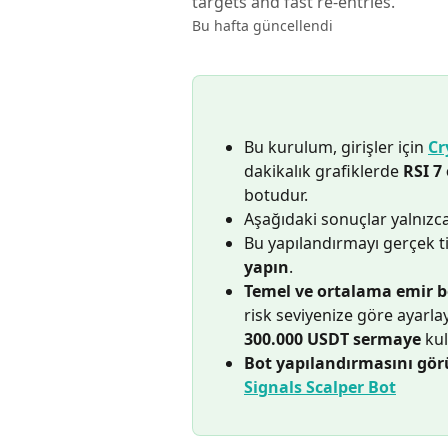
targets and fast re-entries.
Bu hafta güncellendi
Bu kurulum, girişler için 
Cr
dakikalık grafiklerde 
RSI 7
botudur.
Aşağıdaki sonuçlar yalnızca
Bu yapılandırmayı gerçek 
yapın
.
Temel ve ortalama emir b
risk seviyenize göre ayarla
300.000 USDT sermaye
 ku
Bot yapılandırmasını gör
Signals Scalper Bot