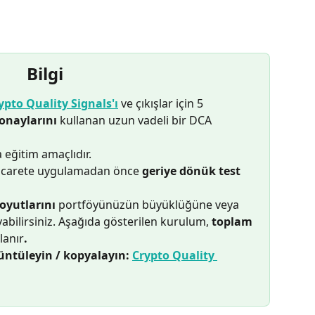
Bilgi
ypto Quality Signals'ı
 ve çıkışlar için 5 
 onaylarını
 kullanan uzun vadeli bir DCA 
 eğitim amaçlıdır.
ticarete uygulamadan önce 
geriye dönük test 
oyutlarını
 portföyünüzün büyüklüğüne veya 
yabilirsiniz. Aşağıda gösterilen kurulum, 
toplam
llanır
.
üntüleyin / kopyalayın: 
Crypto Quality 