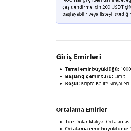
Not:
 Hangi çiftleri dahil edece
çeşitlendirme için 200 USDT çifti
başlayabilir veya listeyi istediği
Giriş Emirleri
Temel emir büyüklüğü:
 100
Başlangıç emir türü:
 Limit
Koşul:
 Kripto Kalite Sinyalleri
Ortalama Emirler
Tür:
 Dolar Maliyet Ortalaması
Ortalama emir büyüklüğü:
 