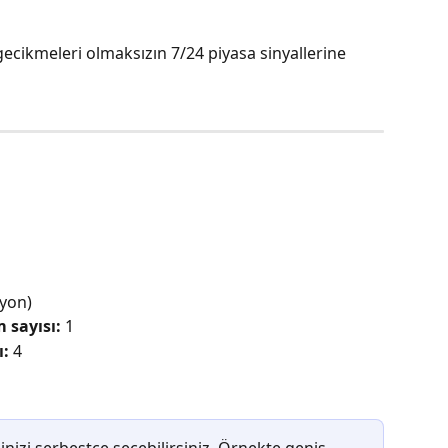
ecikmeleri olmaksızın 7/24 piyasa sinyallerine 
yon)
m sayısı:
 1
ı:
 4