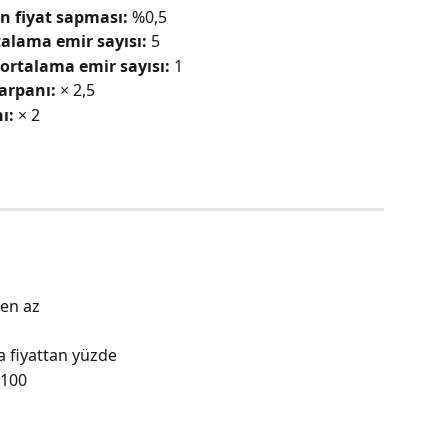
n fiyat sapması:
 %0,5
lama emir sayısı:
 5
rtalama emir sayısı:
 1
arpanı:
 × 2,5
ı:
 × 2
ten az
a fiyattan yüzde
%100