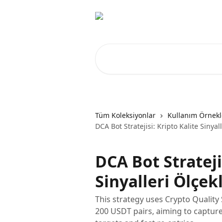
Ana içeriğe geç
Makale ara...
Tüm Koleksiyonlar
Kullanım Örnekle
DCA Bot Stratejisi: Kripto Kalite Sinyall
DCA Bot Strateji
Sinyalleri Ölçekl
This strategy uses Crypto Quality
200 USDT pairs, aiming to capture