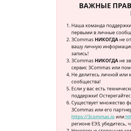
ВАЖНЫЕ ПРАВ
Наша команда поддержки 
первыми в личные сообщ
3Commas 
НИКОГДА
 не о
вашу личную информацию,
запись!
3Commas 
НИКОГДА
 не з
сервис 3Commas или пом
Не делитесь личной или
сообщества!
Если у вас есть техничес
поддержки! Остерегайте
Существует множество ф
3Commas или его партнер
https://3commas.io
 или
 h
регионе ЕЭЗ, убедитесь, 
Некоторые сторонние ком