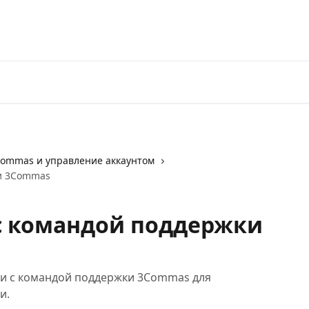
Перейти на 3Commas
Commas и управление аккаунтом
ки 3Commas
 с командой поддержки
зи с командой поддержки 3Commas для
и.