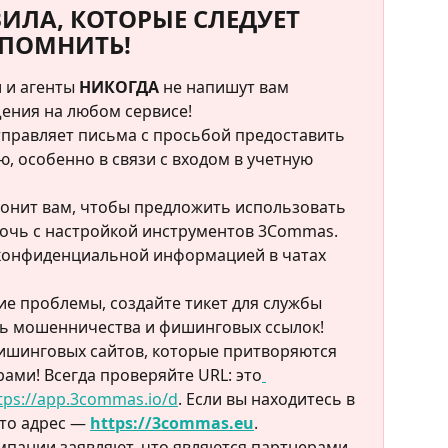
ИЛА, КОТОРЫЕ СЛЕДУЕТ 
ПОМНИТЬ!
и агенты 
НИКОГДА
 не напишут вам 
ения на любом сервисе!
тправляет письма с просьбой предоставить 
 особенно в связи с входом в учетную 
вонит вам, чтобы предложить использовать 
очь с настройкой инструментов 3Commas.
 конфиденциальной информацией в чатах 
кие проблемы, создайте тикет для службы 
сь мошенничества и фишинговых ссылок!
ишинговых сайтов, которые притворяются 
ами! Всегда проверяйте URL: это
ttps://app.3commas.io/d
. Если вы находитесь в 
что адрес — 
https://3commas.eu
.
пании заявляют, что являются партнерами 