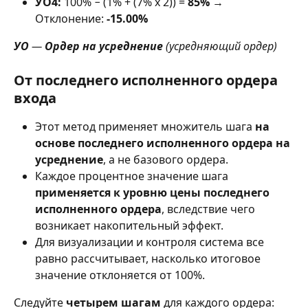
УО4:
 100% − (1% + (7% x 2)) = 
85%
 → 
Отклонение: 
-15.00%
УО
 — 
Ордер на усреднение
 (усредняющий ордер)
От последнего исполненного ордера 
входа
Этот метод применяет множитель шага 
на 
основе последнего исполненного ордера на 
усреднение
, а не базового ордера.
Каждое процентное значение шага 
применяется к уровню цены последнего 
исполненного ордера
, вследствие чего 
возникает накопительный эффект.
Для визуализации и контроля система все 
равно рассчитывает, насколько итоговое 
значение отклоняется от 100%.
Следуйте 
четырем шагам
 для каждого ордера: