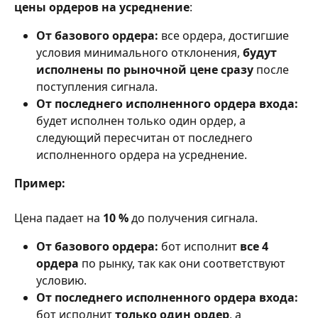
цены ордеров на усреднение
:
От базового ордера:
 все ордера, достигшие 
условия минимального отклонения, 
будут 
исполнены по рыночной цене сразу
 после 
поступления сигнала.
От последнего исполненного ордера входа:
будет исполнен только один ордер, а 
следующий пересчитан от последнего 
исполненного ордера на усреднение.
Пример:
Цена падает на
 10 %
 до получения сигнала.
От базового ордера:
 бот исполнит 
все 4 
ордера
 по рынку, так как они соответствуют 
условию.
От последнего исполненного ордера входа:
бот исполнит
 только один ордер
, а 