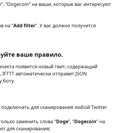
”, “Dogecoin” на ваши, которые вас интересуют 
в на “
Add filter
”. У вас должно получится 
руйте ваше правило.
 проекта появится новый твит, содержащий 
 IFTTT автоматически отправит JSON 
 боту.
подключать для сканирования любой Twitter 
 только заменить слова “
Doge
”, “
Dogecoin
” на 
ют для сканирования;