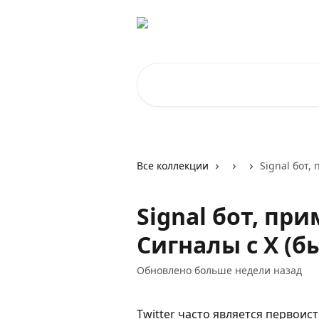
К основному содержимому
Поиск по статьям...
Все коллекции
Signal бот,
Signal бот, пр
Сигналы с X (б
Обновлено больше недели назад
Twitter часто является первои