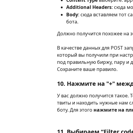
Additional Headers
: сюда м
Body
: сюда вставляем тот с
бота.
Должно получится похожее на э
В качестве данных для POST за
который вы получили при настро
под правильную биржу, пару и д
Сохраните ваше правило.
10. Нажмите на "+" между
У вас должно получится такое. 
твиты и находить нужные нам сл
боту. Для этого 
нажмите на пл
11. Выбираем “
Filter cod