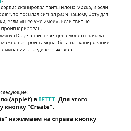
T
.
сервис сканировал твиты Илона Маска, и если 
oin", то посылал сигнал JSON нашему боту для 
и, если мы ее уже имеем. Если твит не 
т проигнорирован.
помянул Doge в твиттере, цена монеты начала 
 можно настроить Signal бота на сканирование 
 упоминании определенных слов.
 следующие:
о (applet) в 
IFTTT
. Для этого 
у кнопку “
Create
”.
is
” нажимаем на справа кнопку 