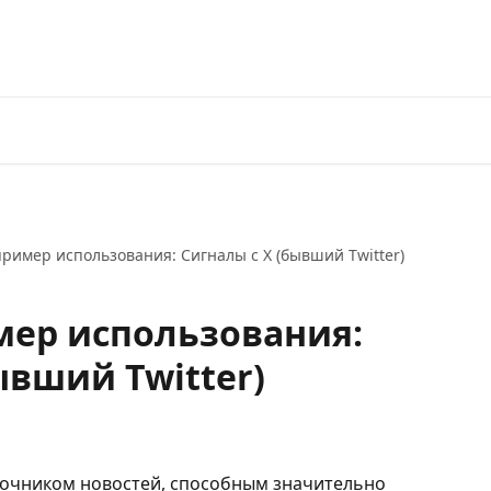
Перейти на 3Commas
 пример использования: Сигналы с X (бывший Twitter)
имер использования:
ывший Twitter)
сточником новостей, способным значительно 