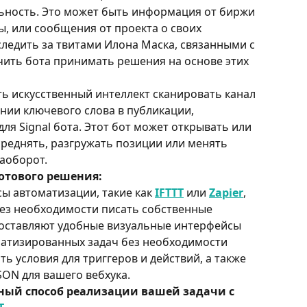
ьность. Это может быть информация от биржи 
, или сообщения от проекта о своих 
следить за твитами Илона Маска, связанными с 
учить бота принимать решения на основе этих 
ь искусственный интеллект сканировать канал 
ении ключевого слова в публикации, 
я Signal бота. Этот бот может открывать или 
среднять, разгружать позиции или менять 
наоборот.
отового решения:
ы автоматизации, такие как 
IFTTT
 или 
Zapier
, 
ез необходимости писать собственные 
доставляют удобные визуальные интерфейсы 
матизированных задач без необходимости 
ь условия для триггеров и действий, а также 
SON для вашего вебхука.
ый способ реализации вашей задачи с 