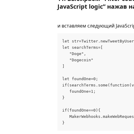
JavaScript logic” нажав 
и вставляем следующий JavaScrip
let str=Twitter.newTweetByUser
let searchTerms=[
   "Doge",
   "Dogecoin"
]
let foundOne=0;
if(searchTerms.some(function(v
   foundOne=1;
}
if(foundOne==0){
   MakerWebhooks.makeWebReques
}