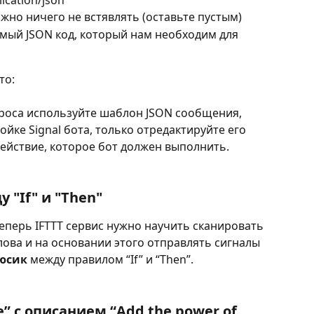
ожно ничего не встявлять (оставьте пустым)
амый JSON код, который нам необходим для 
то:
проса используйте шаблон JSON сообщения, 
йке Signal бота, только отредактируйте его 
ействие, которое бот должен выполнить. 
 "If" и "Then"
Теперь IFTTT сервис нужно научить сканировать 
ова и на основании этого отправлять сигналы 
юсик
 между правилом “If” и “Then”.
e
” с описанием “Add the power of 