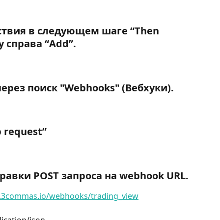
йствия в следующем шаге “
Then 
у справа “
Add
”.
ерез поиск "
Webhooks
" (Вебхуки).
 request
”
правки POST запроса на webhook URL.
pi.3commas.io/webhooks/trading_view
ication/json