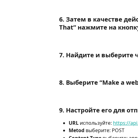
6. Затем в качестве де
That
” нажмите на кнопк
7. Найдите и выберите ч
8. Выберите “
Make a web
9. Настройте его для от
URL
 используйте: 
https://a
Metod 
выберите: POST
Content Type 
выберите: appl