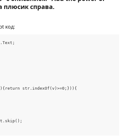
на плюсик справа.
t код:
.Text; 
){return str.indexOf(v)>=0;})){
t.skip();