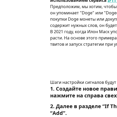
использованием сервиса 
IFTT
Предположим, мы хотим, чтобы 
он упоминает "Doge" или "Dogec
покупки Doge монеты или докупк
содержит нужных слов, он буде
В 2021 году, когда Илон Маск у
расти. На основе этого примера
твитов и запуск стратегии при
Шаги настройки сигналов будут
1. Создайте новое правил
нажмите на справа свех
2. Далее в разделе “
If Th
“
Add
”.