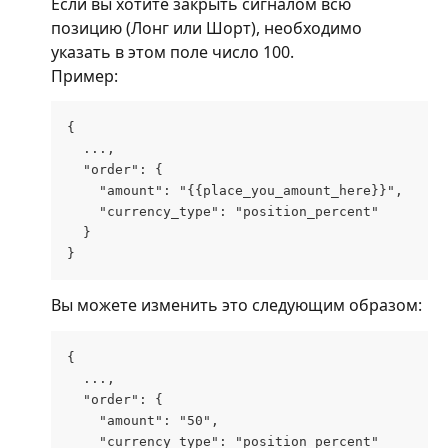
Если вы хотите закрыть сигналом всю 
позицию (Лонг или Шорт), необходимо 
указать в этом поле число 100.
Пример:
{
  ...,
  "order": {
    "amount": "{{place_you_amount_here}}",
    "currency_type": "position_percent"
  }
}
Вы можете изменить это следующим образом:
{
  ...,
  "order": {
    "amount": "50",
    "currency_type": "position_percent"