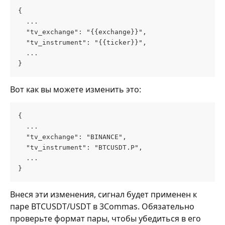
{
  ...
  "tv_exchange": "{{exchange}}",  
  "tv_instrument": "{{ticker}}",
  ...
}
Вот как вы можете изменить это:
{
  ...
  "tv_exchange": "BINANCE",  
  "tv_instrument": "BTCUSDT.P",
  ...
}
Внеся эти изменения, сигнал будет применен к 
паре BTCUSDT/USDT в 3Commas. Обязательно 
проверьте формат пары, чтобы убедиться в его 