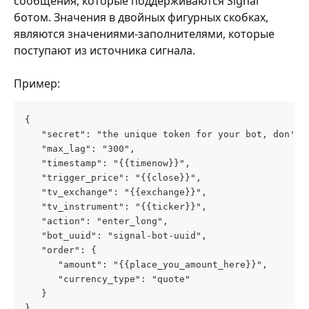
сообщения, которые поддерживаются Signal 
ботом. Значения в двойных фигурных скобках, 
являются значениями-заполнителями, которые 
поступают из источника сигнала.
Пример:
{
   "secret": "the unique token for your bot, don't 
   "max_lag": "300",
   "timestamp": "{{timenow}}",
   "trigger_price": "{{close}}",
   "tv_exchange": "{{exchange}}",
   "tv_instrument": "{{ticker}}",
   "action": "enter_long",
   "bot_uuid": "signal-bot-uuid",
   "order": {
      "amount": "{{place_you_amount_here}}",
      "currency_type": "quote"
   }
}