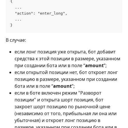
{
  ...
  "action": "enter_long",
  ...
}
В случае:
если лонг позиция уже открыта, бот добавит 
средства к этой позиции в размере, указанном 
при создании бота или в поле “
amount
”;
если открытой позиции нет, бот откроет лонг 
позицию в размере, указанном при создании 
бота или в поле “
amount
”;
если в боте включен режим "Разворот 
позиции" и открыта шорт позиция, бот 
закроет шорт позицию по рыночной цене 
(независимо от того, прибыльная ли она или 
убыточная) и откроет лонг позицию в 
размере, указанном при создании бота или в 