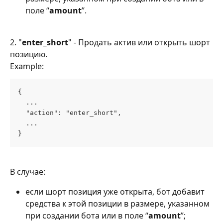
поле “
amount
”.
2. "
enter_short
" - Продать актив или открыть шорт 
позицию.
Example:
{
  ...
  "action": "enter_short",
  ...
}
В случае:
если шорт позиция уже открыта, бот добавит 
средства к этой позиции в размере, указанном 
при создании бота или в поле “
amount
”;