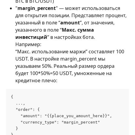
BTC в BTC/USDT)
"
margin_percent
" — может использоваться 
для открытия позиции. Представляет процент, 
указанный в поле “
amount
”, от значения, 
указанного в поле “
Макс. сумма 
инвестиций
” в настройках бота.
Например:
“Макс. использование маржи” составляет 100 
USDT. В настройке margin_percent мы 
указываем 50%. Реальный размер ордера 
будет 100*50%=50 USDT, умноженные на 
кредитное плечо:
{
  ...,
  "order": {
    "amount": "{{place_you_amount_here}}",
    "currency_type": "margin_percent"
  }
}