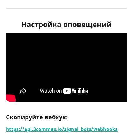
Настройка оповещений
Скопируйте вебхук:
https://api.3commas.io/signal_bots/webhooks