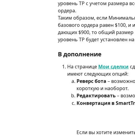
уровень TP с учетом размера вс
ордера.
Таким образом, если Минимальн
базового ордера равен $100, и 
дающих $900, то общий размер с
уровень TP будет установлен на $
В дополнение
На странице 
Мои сделки
 с
имеют следующих опций:
Реверс бота
 – возможно
короткую и наоборот.
Редактировать
 – возм
Конвертация в SmartT
Если вы хотите изменит