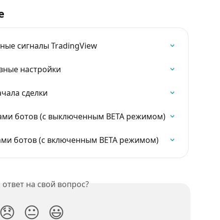
е
ные сигналы TradingView
вные настройки
ачала сделки
ами ботов (с выключенным BETA режимом)
ами ботов (с включенным BETA режимом)
ответ на свой вопрос?
😞
😐
😃