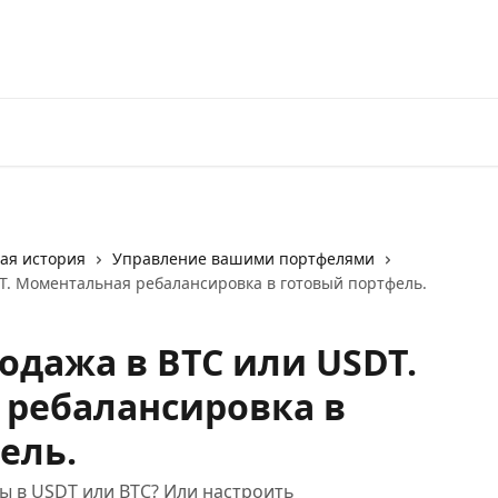
Перейти на 3Commas
ая история
Управление вашими портфелями
T. Моментальная ребалансировка в готовый портфель.
одажа в BTC или USDT.
ребалансировка в
ель.
ы в USDT или BTC? Или настроить