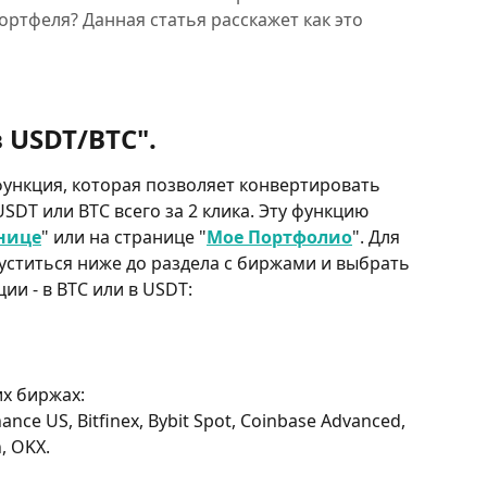
ортфеля? Данная статья расскажет как это
 USDT/BTC".
ункция, которая позволяет конвертировать 
SDT или BTC всего за 2 клика. Эту функцию 
нице
" или на странице "
Мое Портфолио
". Для 
пуститься ниже до раздела с биржами и выбрать 
и - в BTC или в USDT:
их биржах:
ance US, Bitfinex, Bybit Spot, Coinbase Advanced,  
, OKX.