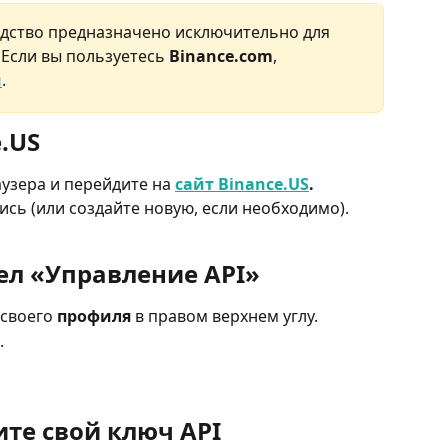
одство предназначено исключительно для 
! Если вы пользуетесь 
Binance.com
, 
й
.
e.US
узера и перейдите на 
сайт Binance.US
.
ись (или создайте новую, если необходимо).
дел «Управление API»
 своего 
профиля
 в правом верхнем углу.
.
ите свой ключ API