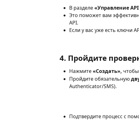
В разделе 
«Управление API
Это поможет вам эффективн
API.
Если у вас уже есть ключи A
4. Пройдите провер
Нажмите 
«Создать»,
 чтобы
Пройдите обязательную 
дв
Authenticator/SMS).
Подтвердите процесс с по