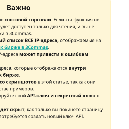
Важно
е 
спотовой торговли
. Если эта функция не 
удет доступен только для чтения, и вы не 
ки в 3Commas.
ый список ВСЕ IP-адреса,
 отображаемые на 
 к бирже в 3Commas
.
P-адреса 
может привести к ошибкам 
дреса, которые отображаются 
внутри 
к бирже
.
 со скриншотов
 в этой статье, так как они 
стве примеров.
руйте свой 
API-ключ и секретный ключ
 в 
дет скрыт
, как только вы покинете страницу 
 потребуется создать новый ключ API.