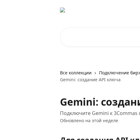
К основному содержимому
Поиск по статьям...
Все коллекции
Подключение бирж
Gemini: создание API ключа
Gemini: создан
Подключите Gemini к 3Commas 
Обновлено на этой неделе
Для создания API 