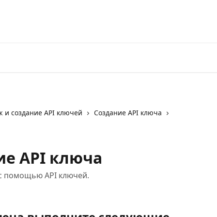
Перейти на 3Commas
 и создание API ключей
Создание API ключа
ие API ключа
с помощью API ключей.
ключа выполните следующие 