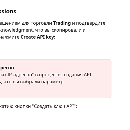
ssions
решением для торговли 
Trading 
и подтвердите 
acknowledgment, что вы скопировали и 
нажмите 
Create API key:
дресов
ых IP-адресов" в процессе создания API-
ь, что вы выбрали параметр 
жатию кнопки "Создать ключ API":