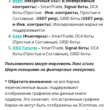
Bybit
(
бессрочные USDT и Инверсивные 
контракты
)
 – 
SmartTrade, 
Signal боты
, DCA 
боты (Простые - 
Инв. контракты
, Простые и 
Составные - 
USDT perp
), GRID боты (
USDT perp. 
и Инв. контракты
); Изолированная маржа не 
поддерживается.
Gate
 (Фьючерсы) – 
SmartTrade; DCA боты 
(Простые и Составные); GRID боты;
OKX Futures
 – 
SmartTrade, 
Signal боты
, DCA 
боты (Простые и Составные), GRID боты.
Пользователи могут торговать Лонг и/или 
Шорт позициями на фьючерсных аккаунтах.
* Обратите внимание:
 не все биржи, 
перечисленные выше, поддерживают 
отображение графиков или данные книги 
ордеров. Это означает, что встроенные графики 
биржи не могут быть отображены на 3Commas, но 