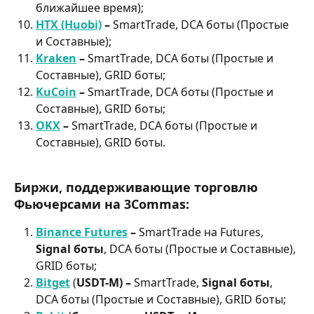
ближайшее время);
HTX (Huobi)
 – 
SmartTrade, DCA боты (Простые 
и Составные);
Kraken
 – 
SmartTrade, DCA боты (Простые и 
Составные), GRID боты;
KuCoin
 – 
SmartTrade, DCA боты (Простые и 
Составные), GRID боты;
OKX
 – 
SmartTrade, DCA боты (Простые и 
Составные), GRID боты.
Биржи, поддерживающие торговлю 
Фьючерсами на 3Commas:
Binance Futures
 – 
SmartTrade на Futures, 
Signal боты
, DCA боты (Простые и Составные), 
GRID боты;
Bitget
 (
USDT-M) – 
SmartTrade, 
Signal боты
, 
DCA боты (Простые и Составные), GRID боты;