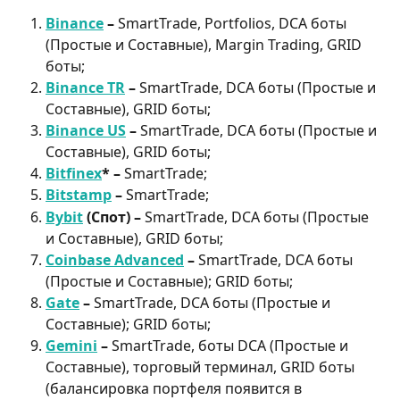
Binance
 – 
SmartTrade, Portfolios, DCA боты 
(Простые и Составные), Margin Trading, GRID 
боты;
Binance TR
 – 
SmartTrade, DCA боты (Простые и 
Составные), GRID боты;
Binance US
 – 
SmartTrade, DCA боты (Простые и 
Составные), GRID боты;
Bitfinex
* – 
SmartTrade;
Bitstamp
 – 
SmartTrade;
Bybit
 (Спот) – 
SmartTrade, DCA боты (Простые 
и Составные), GRID боты;
Coinbase Advanced
 – 
SmartTrade, DCA боты 
(Простые и Составные); GRID боты;
Gate
 – 
SmartTrade, DCA боты (Простые и 
Составные); GRID боты;
Gemini
 – 
SmartTrade, боты DCA (Простые и 
Составные), торговый терминал, GRID боты 
(балансировка портфеля появится в 