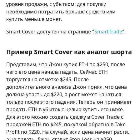
уровня продажи, с убытком: для покупки 
необходимо потратить больше средств или 
купить меньше монет.
Smart Cover доступен на странице "
SmartTrade
".
Пример Smart Cover как аналог шорта
Представим, что Джон купил ETH по $250, после 
чего его цена начала падать. Сейчас ETH 
торгуется на отметке $245. После 
дополнительного анализа Джон понял, что цена 
должна упасть до $220, а рост может начаться 
только после этого падения. Теперь он принимает 
продать ETH в убыток с целью купить его ниже. 
Для этого можно создать сделку в Cover Trade с 
продажей ETH по $245, покупкой обратно в Take 
Profit по $220. На случай, если цена начнет расти, 
а не падать, Джон ставит Stop Loss на $250. 