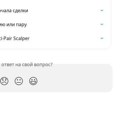
ачала сделки
ию или пару
-Pair Scalper
ответ на свой вопрос?
😞
😐
😃