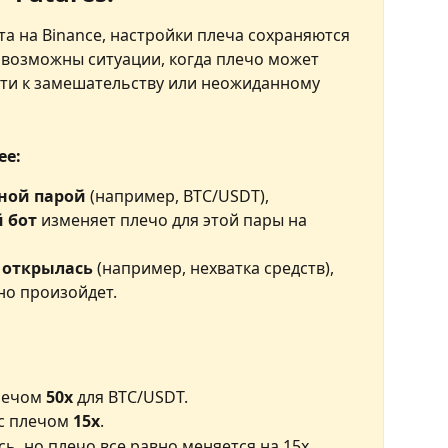
та на Binance, настройки плеча сохраняются 
у возможны ситуации, когда плечо может 
сти к замешательству или неожиданному 
ее:
ной парой
 (например, BTC/USDT), 
 бот
 изменяет плечо для этой пары на 
е открылась
 (например, нехватка средств), 
но произойдет.
лечом 
50x
 для BTC/USDT.
 с плечом
 15x
.
сь, но плечо все равно меняется на 15x.