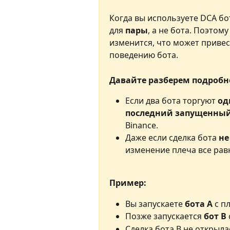
Когда вы используете DCA бо
для
 пары
, а не бота. Поэтом
изменится, что может приве
поведению бота.
Давайте разберем подробн
Если два бота торгуют 
од
последний запущенный
Binance.
Даже если сделка бота
 н
изменение плеча все рав
Пример:
Вы запускаете 
бота A
 с п
Позже запускается
 бот B
Сделка бота B не открыла