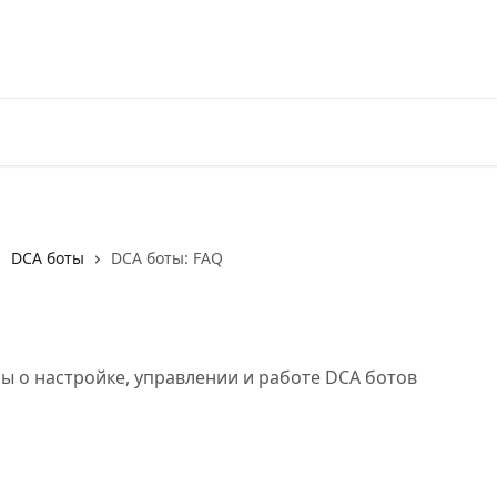
Перейти на 3Commas
DCA боты
DCA боты: FAQ
ы о настройке, управлении и работе DCA ботов