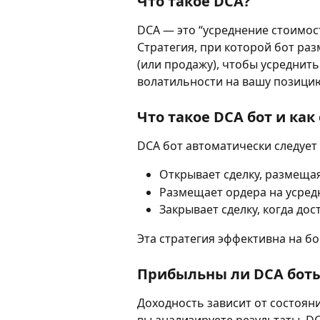
Что такое DCA?
DCA — это “усреднение стоимост
Стратегия, при которой бот ра
(или продажу), чтобы усреднить
волатильности на вашу позици
Что такое DCA бот и как
DCA бот автоматически следует
Открывает сделку, размеща
Размещает ордера на усредн
Закрывает сделку, когда дос
Эта стратегия эффективна на б
Прибыльны ли DCA бот
Доходность зависит от состояни
вы анализируете результаты. D