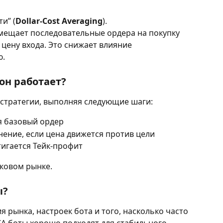
и” (
Dollar-Cost Averaging
).
змещает последовательные ордера на покупку 
 цену входа. Это снижает влияние 
ю.
 он работает?
 стратегии, выполняя следующие шаги:
я базовый ордер
ение, если цена движется против цели
тигается Тейк-профит
оковом рынке.
ы?
я рынка, настроек бота и того, насколько часто 
CA боты хорошо подходят для стабильного 