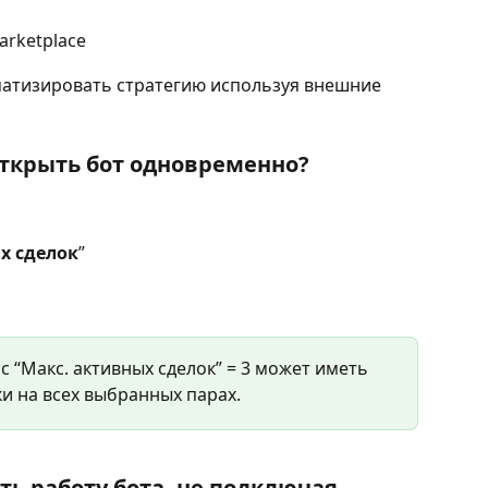
arketplace
матизировать стратегию используя внешние 
открыть бот одновременно?
х сделок
”
с “Макс. активных сделок” = 3 может иметь 
и на всех выбранных парах.
ь работу бота, не подключая 