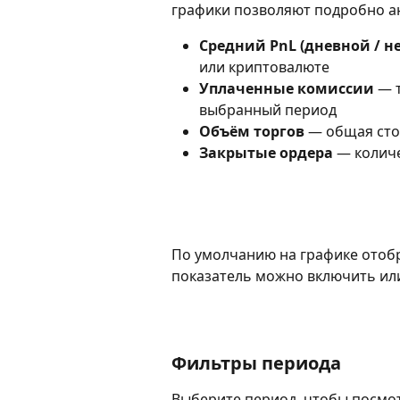
графики позволяют подробно а
Средний PnL (дневной / н
или криптовалюте
Уплаченные комиссии
 — 
выбранный период
Объём торгов
 — общая ст
Закрытые ордера
 — колич
По умолчанию на графике отоб
показатель можно включить ил
Фильтры периода
Выберите период, чтобы посмот