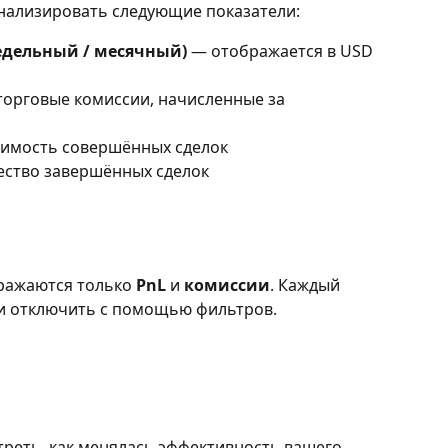
нализировать следующие показатели:
едельный / месячный)
 — отображается в USD 
торговые комиссии, начисленные за 
оимость совершённых сделок
ество завершённых сделок
ражаются только 
PnL
 и 
комиссии
. Каждый 
и отключить с помощью фильтров.
реть, как менялась эффективность вашего 