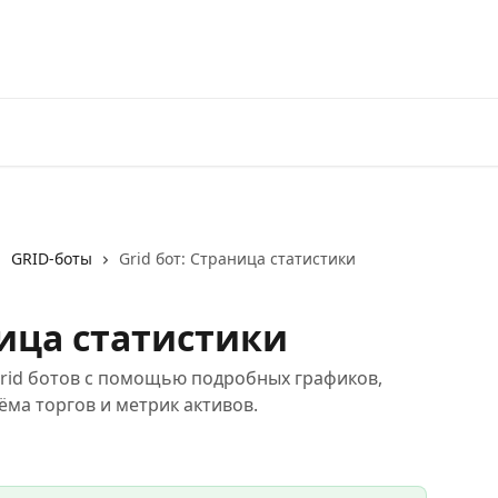
Перейти на 3Commas
GRID-боты
Grid бот: Страница статистики
ница статистики
rid ботов с помощью подробных графиков,
ёма торгов и метрик активов.