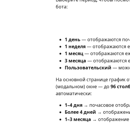
бота:
1 день
 — отображаются поч
1 неделя
 — отображаются е
1 месяц
 — отображаются еж
3 месяца
 — отображаются е
Пользовательский
 — можн
На основной странице график о
(модальном) окне — до 
96 стол
автоматически:
1–4 дня
 → почасовое отоб
Более 4 дней
 → отображен
1–3 месяца
 → отображение