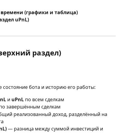
 времени (графики и таблица)
аздел uPnL)
верхний раздел)
 состояние бота и историю его работы:
nL
 и 
uPnL
 по всем сделкам
 по завершённым сделкам
бщий реализованный доход, разделённый на 
та
nL)
 — разница между суммой инвестиций и 