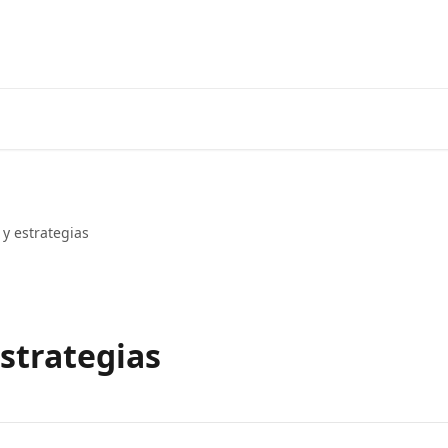
Ir a 3coma
y estrategias
estrategias