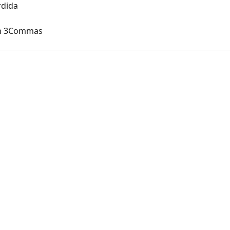
rdida
on 3Commas