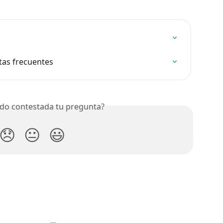
as frecuentes
do contestada tu pregunta?
😞
😐
😃