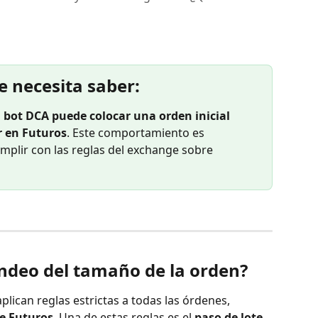
e necesita saber:
 
bot DCA puede colocar una orden inicial 
r en Futuros
. Este comportamiento es 
umplir con las reglas del exchange sobre 
ondeo del tamaño de la orden?
lican reglas estrictas a todas las órdenes, 
e Futuros
. Una de estas reglas es el 
paso de lote
, 