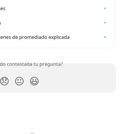
tes
s
denes de promediado explicada
do contestada tu pregunta?
😞
😐
😃