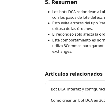
5. Resumen
Los bots DCA redondean 
al a
con los pasos de lote del exc
Esto evita errores del tipo “t
exitosa de las órdenes.
El redondeo solo afecta la
 or
Este comportamiento es norma
utiliza 3Commas para garantiz
exchanges.
Artículos relacionados
Bot DCA: interfaz y configurac
Cómo crear un bot DCA en 3C