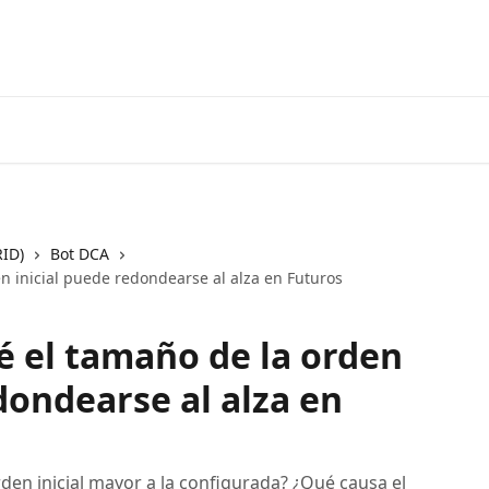
Ir a 3coma
RID)
Bot DCA
n inicial puede redondearse al alza en Futuros
é el tamaño de la orden
dondearse al alza en
den inicial mayor a la configurada? ¿Qué causa el