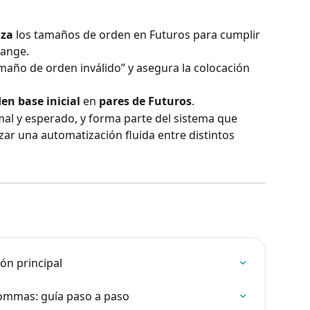
lza
 los tamaños de orden en Futuros para cumplir 
hange.
amaño de orden inválido” y asegura la colocación 
den base inicial
 en 
pares de Futuros
.
l y esperado, y forma parte del sistema que 
ar una automatización fluida entre distintos 
ión principal
ommas: guía paso a paso